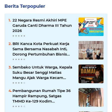
Berita Terpopuler
22 Negara Resmi Akhiri MPE
Garuda Canti Dharma III Tahun
2026
BRI Kanca Kota Perkuat Kerja
Sama Bersama Nasabah Inti,
Dorong Pertumbuhan Bisnis
Berkelanjutan
Sembako Untuk Warga, Kepala
Suku Besar Senggi Matias
Mangu Ajak Warga Kecam
Pembunuhan Warga Sipil di
Yahukimo
Pembangunan Rumah Tipe 36
Hampir Rampung, Satgas
TMMD Ke-129 Kodim
1807/Sorong Selatan Wujudkan
Hunian Layak bagi Warga