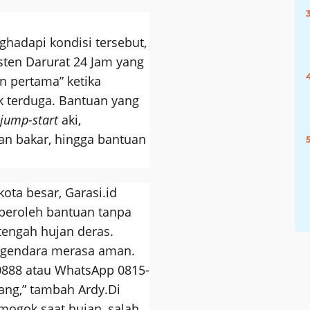
adapi kondisi tersebut,
sten Darurat 24 Jam yang
n pertama” ketika
 terduga. Bantuan yang
jump-start
aki,
an bakar, hingga bantuan
kota besar, Garasi.id
eroleh bantuan tanpa
tengah hujan deras.
ngendara merasa aman.
0888 atau WhatsApp 0815-
ang,” tambah Ardy.
Di
mogok saat hujan, salah