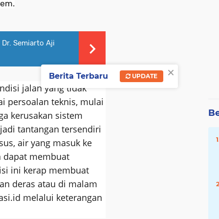
rem.
Dr. Semiarto Aji
×
Berita Terbaru
UPDATE
ndisi jalan yang tidak
i persoalan teknis, mulai
Be
gga kerusakan sistem
adi tantangan tersendiri
us, air yang masuk ke
an dapat membuat
disi ini kerap membuat
ujan deras atau di malam
asi.id melalui keterangan