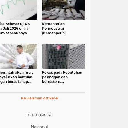
lasi sebesar 0,14%
Kementerian
a Juli 2026 dinilai
Perindustrian
um sepenuhnya
(Kemenperin)
jadi kabar baik bagi
menegaskan industri
ekonomian.
kecil dan menengah
ngamat ekonomi
(IKM), khususnya sektor
ter of Reform on
pakaian jadi, alas kaki,
nomics (Core)
dan alat olahraga,
onesia
memiliki peran strategis
dalam memperkuat
perekonomian nasional
erintah akan mulai
Fokus pada kebutuhan
yalurkan bantuan
pelanggan dan
gan beras tahap
konsistensi
ua pada 17 Agustus
menghadirkan layanan
6. Bantuan yang
dengan semangat
asal dari cadangan
“Melayani Sepenuh Hati”
Ke Halaman Artikel
gan pemerintah
P) tersebut
eruntukkan bagi
244.408 penerima
Internasional
Nasional