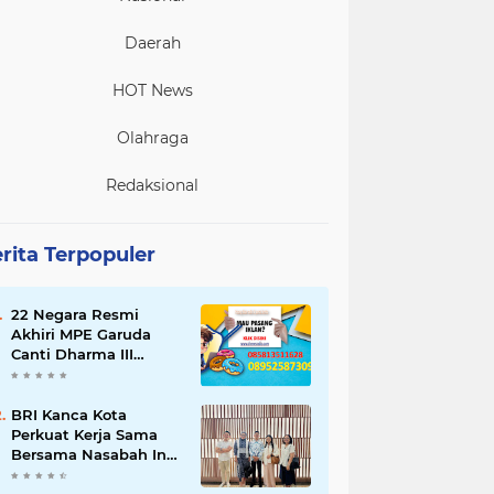
Daerah
HOT News
Olahraga
Redaksional
rita Terpopuler
22 Negara Resmi
Akhiri MPE Garuda
Canti Dharma III
Tahun 2026
BRI Kanca Kota
Perkuat Kerja Sama
Bersama Nasabah Inti,
Dorong Pertumbuhan