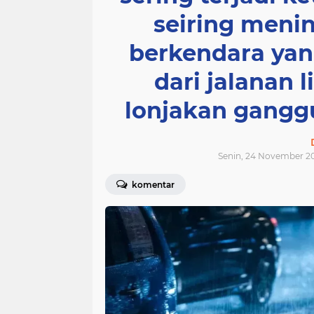
seiring meni
berkendara yan
dari jalanan l
lonjakan gangg
Senin, 24 November 2
komentar