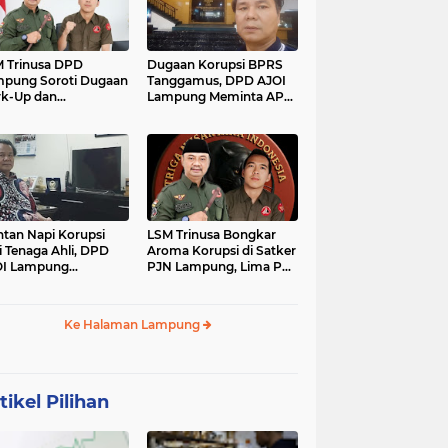
 Trinusa DPD
Dugaan Korupsi BPRS
pung Soroti Dugaan
Tanggamus, DPD AJOI
k-Up dan
Lampung Meminta APH
idaktransparanan
Kembangkan Kasus
garan di Dinas
PCK
tan Napi Korupsi
LSM Trinusa Bongkar
i Tenaga Ahli, DPD
Aroma Korupsi di Satker
OI Lampung
PJN Lampung, Lima Pos
tanyakan Integritas
Anggaran Disorot
mkab Tanggamus
Ke Halaman Lampung
tikel Pilihan