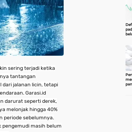
Def
pad
bel
men
per
Pe
Cen
Eco
Ind
n sering terjadi ketika
Pem
tnya tantangan
men
ari jalanan licin, tetapi
pan
ked
endaraan. Garasi.id
202
ber
 darurat seperti derek,
pan
(CP
nya melonjak hingga 40%
dip
n periode sebelumnya.
33.
k pengemudi masih belum