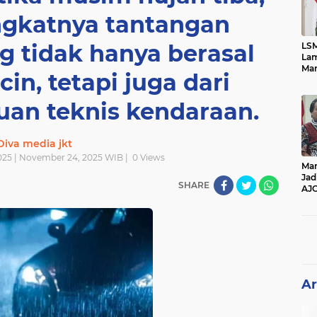
ngkatnya tantangan
g tidak hanya berasal
LSM
Lam
Mar
icin, tetapi juga dari
Ket
Ang
PK
uan teknis kendaraan.
Diva media jkt
025 | November 24, 2025 WIB |
0
Views
Man
Jad
SHARE
AJ
Per
Pe
Ar