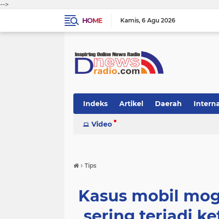
-->
HOME
Kamis
6 Agu 2026
Indeks
Artikel
Daerah
Intern
Video
›
Tips
Kasus mobil mog
sering terjadi k