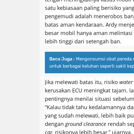
satu kebiasaan paling berisiko yan
pengemudi adalah menerobos banj
batas aman kendaraan. Ardy menj
besar mobil hanya aman melintasi
lebih tinggi dari setengah ban.
Baca Juga :
Mengonsumsi obat pereda ny
untuk berbagai keluhan seperti sakit ke
Jika melewati batas itu, risiko
water
kerusakan ECU meningkat tajam. I
pentingnya menilai situasi sebel
“Kalau tidak tahu kedalamannya dan
yang sudah melewati, lebih baik pu
dengan
ground clearance
rendah se
car,
risikonya lebih besar,” ujarnya.