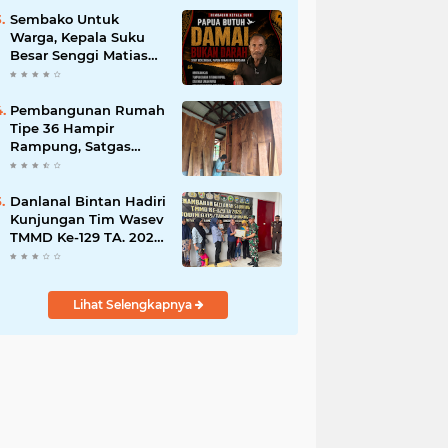
Bisnis Berkelanjutan
Sembako Untuk
Warga, Kepala Suku
Besar Senggi Matias
Mangu Ajak Warga
Kecam Pembunuhan
Warga Sipil di
Pembangunan Rumah
Yahukimo
Tipe 36 Hampir
Rampung, Satgas
TMMD Ke-129 Kodim
1807/Sorong Selatan
Wujudkan Hunian
Danlanal Bintan Hadiri
Layak bagi Warga
Kunjungan Tim Wasev
TMMD Ke-129 TA. 2026
Kodim
0315/Tanjungpinang
Lihat Selengkapnya