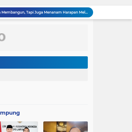
TMMD Ke-129 Tak Hanya Membangun, Tapi Juga Menanam Harapan Melalui Ketahanan pangan
Kasus penggunaan kacamata pintar (smart glasses) untuk merekam salah satu usher di ajang Gaikindo Indonesia International Auto Show (GIIAS) 2026
Menteri Kesehatan (Menkes) Budi Gunadi Sadikin mengaku bersedih setiap kali mendengar kabar ada masyarakat yang meninggal dunia pada usia muda. Ia bahkan menyebut dirinya merasa gagal sebagai menteri kesehatan apabila masih ada warga yang kehilangan nyawa
Kepolisian Negara Republik Indonesia (Polri) tengah mendalami penyebaran video hoaks terkait aksi demonstrasi yang beredar di media sosial. Video tersebut diketahui merupakan rekaman peristiwa lama yang kembali diunggah
Pemerintah Korea Selatan (Korsel) berencana melanjutkan pembangunan jalur kereta api yang menghubungkan Seoul dengan Kota Wonsan di pantai timur Korea Utara
Dinas Lingkungan Hidup (DLH) Kota Bekasi memastikan sumber pencemaran yang menyebabkan air Kali Bekasi berubah hitam pekat dalam beberapa hari terakhir
PT MRT menginvestasikan anggaran sebesar Rp300 miliar lebih untuk membangun pedestrian deck Dukuh Atas yang akan menjadi ikon baru
Wakil Panglima TNI dan Sejumlah Pejabat Negara Terima Warga Kehormatan dan Brevet Korps Marinir
Panglima TNI Dampingi Menko Polkam Sampaikan Imbauan Jaga Kondusivitas Bangsa*
Satgas TMMD Ke-129 Pastikan Kesehatan Warga Masyarakat dan Personel Tetap Prima Demi Suksesnya TMMD di Kampung Sesor
ampung