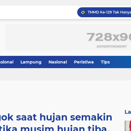
asional
Lampung
Nasional
Peristiwa
Tips
L
ok saat hujan semakin
etika musim hujan tiba,