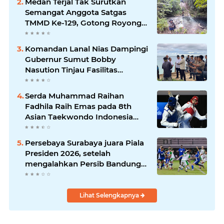
Medan Terjal Tak Surutkan
Semangat Anggota Satgas
TMMD Ke-129, Gotong Royong
Wujudkan Pembangunan di
Kampung Sesor
Komandan Lanal Nias Dampingi
Gubernur Sumut Bobby
Nasution Tinjau Fasilitas
Kesehatan dan Budidaya
Rumput Laut di Nias Utara
Serda Muhammad Raihan
Fadhila Raih Emas pada 8th
Asian Taekwondo Indonesia
Open Championship 2026*
Persebaya Surabaya juara Piala
Presiden 2026, setelah
mengalahkan Persib Bandung
melalui drama adu penalti pada
laga final. Green Force menang
6-5 setelah kedua tim bermain
Lihat Selengkapnya
imbang 1-1 hingga 120 menit