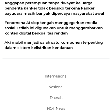
Anggapan perempuan tanpa riwayat keluarga
menteri kesehatan apabila masih ada warga yang
penderita kanker tidak berisiko terkena kanker
kehilangan nyawa
payudara masih banyak dipercaya masyarakat awal
Fenomena AI slop tengah menggegerkan media
sosial. Istilah ini digunakan untuk menggambarkan
konten digital berkualitas rendah
Aki mobil menjadi salah satu komponen terpenting
dalam sistem kelistrikan kendaraan
Internasional
Nasional
Daerah
HOT News