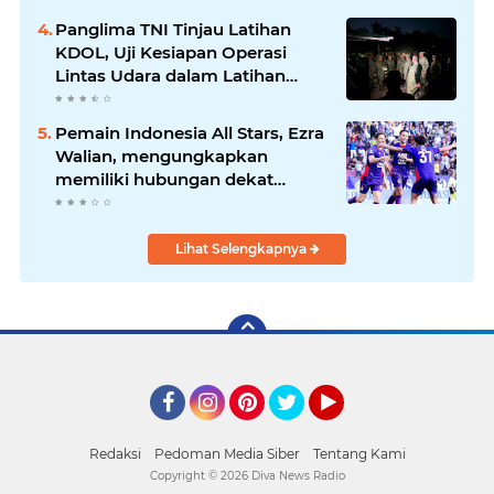
Panglima TNI Tinjau Latihan
KDOL, Uji Kesiapan Operasi
Lintas Udara dalam Latihan
Terintegrasi TNI 2026
Pemain Indonesia All Stars, Ezra
Walian, mengungkapkan
memiliki hubungan dekat
dengan keluarga bek Aston Villa
Lihat Selengkapnya
Facebook
Instagram
Pinterest
Twitter
YouTube
Redaksi
Pedoman Media Siber
Tentang Kami
Copyright ©
2026 Diva News Radio