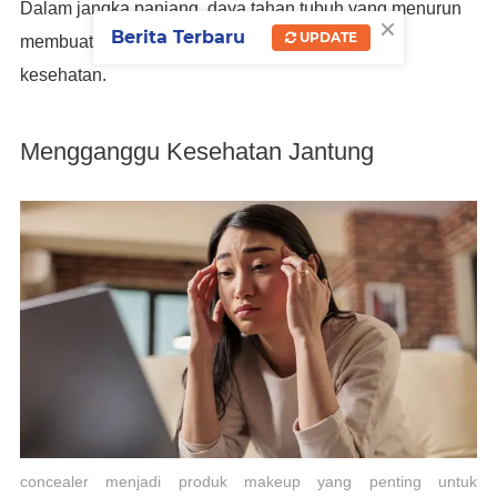
Dalam jangka panjang, daya tahan tubuh yang menurun
×
Berita Terbaru
UPDATE
membuat tubuh lebih rentan terhadap gangguan
kesehatan.
Mengganggu Kesehatan Jantung
concealer menjadi produk makeup yang penting untuk