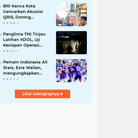
1807/Sorong Selatan
Wujudkan Hunian
BRI Kanca Kota
Layak bagi Warga
Gencarkan Akuisisi
QRIS, Dorong
Digitalisasi Transaksi
UMKM
Panglima TNI Tinjau
Latihan KDOL, Uji
Kesiapan Operasi
Lintas Udara dalam
Latihan Terintegrasi
TNI 2026
Pemain Indonesia All
Stars, Ezra Walian,
mengungkapkan
memiliki hubungan
dekat dengan
keluarga bek Aston
Lihat Selengkapnya
Villa