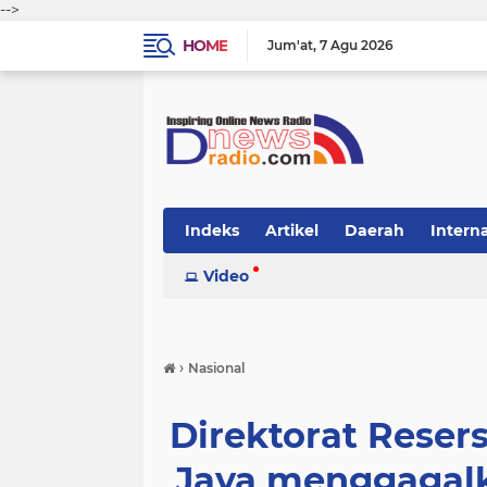
-->
HOME
Jum'at
7 Agu 2026
Indeks
Artikel
Daerah
Intern
Video
›
Nasional
Direktorat Reser
Jaya menggagal