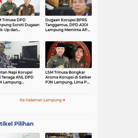
 Trinusa DPD
Dugaan Korupsi BPRS
pung Soroti Dugaan
Tanggamus, DPD AJOI
k-Up dan
Lampung Meminta APH
idaktransparanan
Kembangkan Kasus
garan di Dinas
PCK
tan Napi Korupsi
LSM Trinusa Bongkar
i Tenaga Ahli, DPD
Aroma Korupsi di Satker
OI Lampung
PJN Lampung, Lima Pos
tanyakan Integritas
Anggaran Disorot
mkab Tanggamus
Ke Halaman Lampung
tikel Pilihan