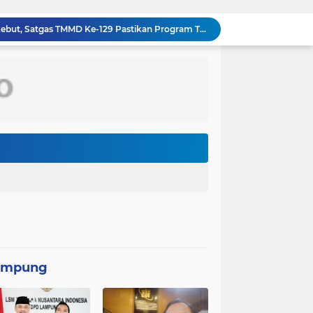
Perbaikan Pipanisasi Dikebut, Satgas TMMD Ke-129 Pastikan Program TNI Manunggal Air Bersih Segera Dinikmati Warga Kampung Sesor
Bahu Membahu Demi Desa Sehat, Satgas TMMD Bersama Warga Bersihkan Saluran Air
Konflik Ruben Onsu dan Sarwendah kembali menjadi perhatian publik. Di tengah proses hukum yang masih berjalan, kuasa hukum Sarwendah
Video seorang siswa kelas 2 sekolah dasar (SD) di Kota Palu, Sulawesi Tengah, berjalan kaki menuju sekolah tanpa mengenakan sepatu viral di media sosial
Persebaya Surabaya juara Piala Presiden 2026, setelah mengalahkan Persib Bandung melalui drama adu penalti pada laga final. Green Force menang 6-5 setelah kedua tim bermain imbang 1-1 hingga 120 menit
Komandan Lanal Nias Dampingi Gubernur Sumut Bobby Nasution Tinjau Fasilitas Kesehatan dan Budidaya Rumput Laut di Nias Utara
Panglima TNI Sambut Kepulangan Satgas Kizi TNI Kontingen Garuda XX-V MONUSCO
Peringatan Hari Veteran Nasional 2026 Kemenhan Renovasi Sekretariat LVRI dan Bedah Rumah Veteran di 19 Provinsi
Komandan Lanal Nias Dampingi Gubernur Sumut Bobby Nasution Tinjau Fasilitas Kesehatan dan Budidaya Rumput Laut di Nias Utara
Asintel Satlap Tricakti Beri Penjelasan Terkait Penanganan 53 Ton Pasir Timah di Air Merbau
ampung