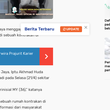
Def
×
pad
bel
Berita Terbaru
Jaya menggagalkan peredaran
UPDATE
men
 di sebuah kontrakan di
per
Pe
Cen
Eco
Ind
wira Prajurit Karier
Pem
men
pan
ro Jaya, Iptu Akhmad Huda
ked
i pada Selasa (21/4) sekitar
202
ber
pan
nisial MY (36)," katanya
(CP
dip
33.
 sebuah rumah kontrakan di
formasi dari masyarakat