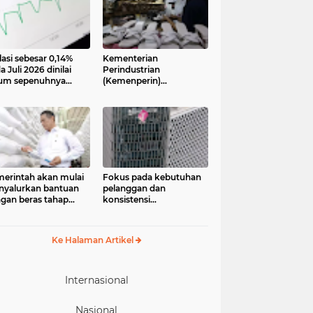
lasi sebesar 0,14%
Kementerian
a Juli 2026 dinilai
Perindustrian
um sepenuhnya
(Kemenperin)
jadi kabar baik bagi
menegaskan industri
ekonomian.
kecil dan menengah
ngamat ekonomi
(IKM), khususnya sektor
ter of Reform on
pakaian jadi, alas kaki,
nomics (Core)
dan alat olahraga,
onesia
memiliki peran strategis
dalam memperkuat
perekonomian nasional
erintah akan mulai
Fokus pada kebutuhan
yalurkan bantuan
pelanggan dan
gan beras tahap
konsistensi
ua pada 17 Agustus
menghadirkan layanan
6. Bantuan yang
dengan semangat
asal dari cadangan
“Melayani Sepenuh Hati”
Ke Halaman Artikel
gan pemerintah
P) tersebut
eruntukkan bagi
244.408 penerima
Internasional
Nasional