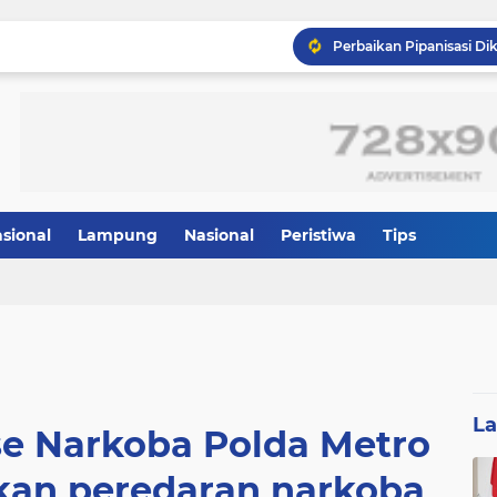
asional
Lampung
Nasional
Peristiwa
Tips
L
se Narkoba Polda Metro
kan peredaran narkoba