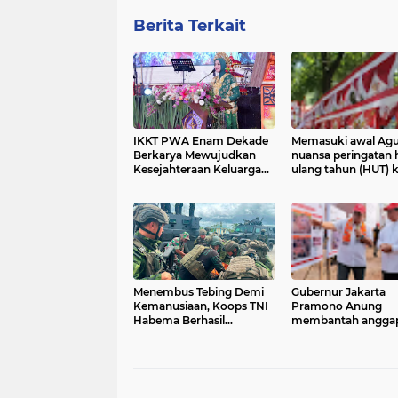
Berita Terkait
IKKT PWA Enam Dekade
Memasuki awal Agu
Berkarya Mewujudkan
nuansa peringatan h
Kesejahteraan Keluarga
ulang tahun (HUT) 
yang Berkualitas*
Republik Indonesia
terasa di Kota Tahu
Menembus Tebing Demi
Gubernur Jakarta
Kemanusiaan, Koops TNI
Pramono Anung
Habema Berhasil
membantah angga
Evakuasi jenazah terakhir,
lahan seluas 100 he
tiga Korban Penembakan
di Ciangir, Legok,
OPM di Yahukimo
Kabupaten Tangera
Banten