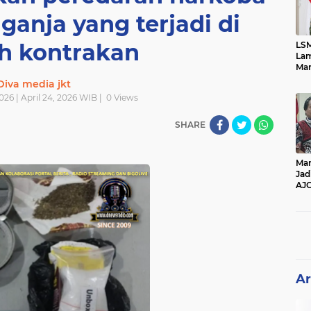
ganja yang terjadi di
h kontrakan
LSM
Lam
Mar
Ket
Diva media jkt
Ang
026 | April 24, 2026 WIB |
0
Views
PK
SHARE
Man
Jad
AJ
Per
Pe
Ar