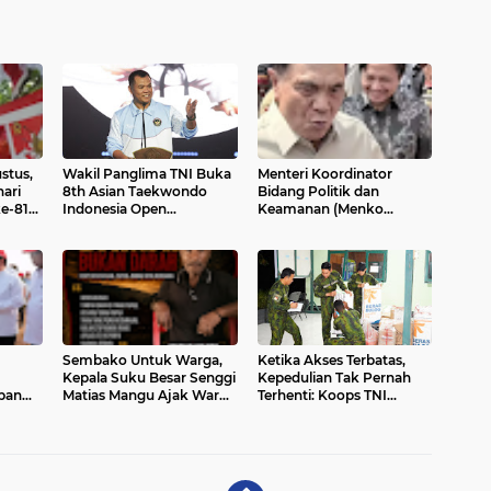
stus,
Wakil Panglima TNI Buka
Menteri Koordinator
ari
8th Asian Taekwondo
Bidang Politik dan
ke-81
Indonesia Open
Keamanan (Menko
 mulai
Championship 2026
Polkam) Djamari
na
Chaniago meminta
masyarakat bijak
memahami program
pemerintah secara
menyeluruh dan tidak
menilai kebijakan
Sembako Untuk Warga,
Ketika Akses Terbatas,
Kepala Suku Besar Senggi
Kepedulian Tak Pernah
pan
Matias Mangu Ajak Warga
Terhenti: Koops TNI
ktare
Kecam Pembunuhan
Habema Hadir untuk
Warga Sipil di Yahukimo
Papua
ng,