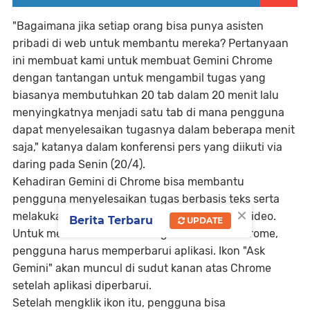
"Bagaimana jika setiap orang bisa punya asisten
pribadi di web untuk membantu mereka? Pertanyaan
ini membuat kami untuk membuat Gemini Chrome
dengan tantangan untuk mengambil tugas yang
biasanya membutuhkan 20 tab dalam 20 menit lalu
menyingkatnya menjadi satu tab di mana pengguna
dapat menyelesaikan tugasnya dalam beberapa menit
saja," katanya dalam konferensi pers yang diikuti via
daring pada Senin (20/4).
Kehadiran Gemini di Chrome bisa membantu
pengguna menyelesaikan tugas berbasis teks serta
×
melakukan analisis visual pada foto maupun video.
Berita Terbaru
UPDATE
Untuk memanfaatkan dukungan Gemini di Chrome,
pengguna harus memperbarui aplikasi. Ikon "Ask
Gemini" akan muncul di sudut kanan atas Chrome
setelah aplikasi diperbarui.
Setelah mengklik ikon itu, pengguna bisa