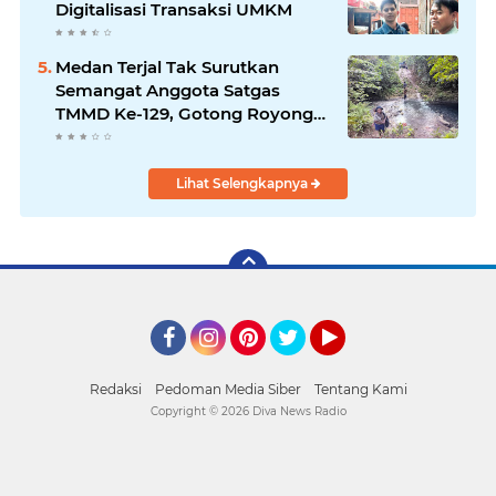
Digitalisasi Transaksi UMKM
Medan Terjal Tak Surutkan
Semangat Anggota Satgas
TMMD Ke-129, Gotong Royong
Wujudkan Pembangunan di
Kampung Sesor
Lihat Selengkapnya
Facebook
Instagram
Pinterest
Twitter
YouTube
Redaksi
Pedoman Media Siber
Tentang Kami
Copyright ©
2026 Diva News Radio