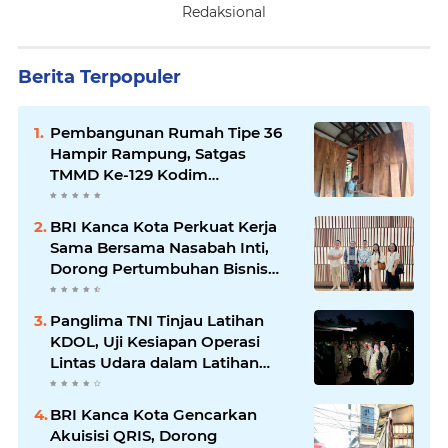
Redaksional
Berita Terpopuler
Pembangunan Rumah Tipe 36
Hampir Rampung, Satgas
TMMD Ke-129 Kodim
1807/Sorong Selatan Wujudkan
Hunian Layak bagi Warga
BRI Kanca Kota Perkuat Kerja
Sama Bersama Nasabah Inti,
Dorong Pertumbuhan Bisnis
Berkelanjutan
Panglima TNI Tinjau Latihan
KDOL, Uji Kesiapan Operasi
Lintas Udara dalam Latihan
Terintegrasi TNI 2026
BRI Kanca Kota Gencarkan
Akuisisi QRIS, Dorong