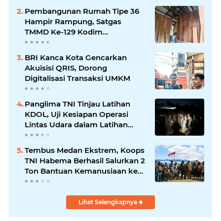
Pembangunan Rumah Tipe 36
Hampir Rampung, Satgas
TMMD Ke-129 Kodim
1807/Sorong Selatan Wujudkan
Hunian Layak bagi Warga
BRI Kanca Kota Gencarkan
Akuisisi QRIS, Dorong
Digitalisasi Transaksi UMKM
Panglima TNI Tinjau Latihan
KDOL, Uji Kesiapan Operasi
Lintas Udara dalam Latihan
Terintegrasi TNI 2026
Tembus Medan Ekstrem, Koops
TNI Habema Berhasil Salurkan 2
Ton Bantuan Kemanusiaan ke
Tiga Distrik di Kabupaten
Puncak
Lihat Selengkapnya