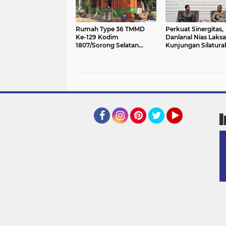
Rumah Type 36 TMMD
Perkuat Sinergitas,
Ke-129 Kodim
Danlanal Nias Laks
1807/Sorong Selatan
Kunjungan Silatura
Hampir Rampung, Wujud
Polres Nias
Nyata Kepedulian TNI
Tingkatkan Kesejahteraan
Warga
Facebook
Instagram
Pinterest
Twitter
YouTube