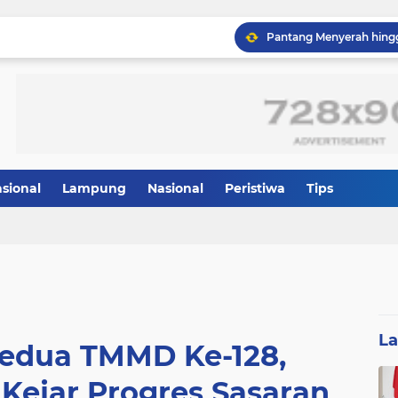
asional
Lampung
Nasional
Peristiwa
Tips
Wapang TNI Tinjau Kesia
L
Kedua TMMD Ke-128,
 Kejar Progres Sasaran