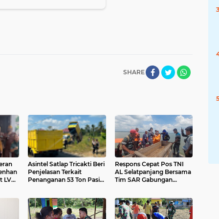
SHARE
eran
Asintel Satlap Tricakti Beri
Respons Cepat Pos TNI
enhan
Penjelasan Terkait
AL Selatpanjang Bersama
t LVRI
Penanganan 53 Ton Pasir
Tim SAR Gabungan
Timah di Air Merbau
Berhasil Temukan Korban
si
Terakhir Kapal Karam di
Perairan Mengkikip
Kepulauan Meranti