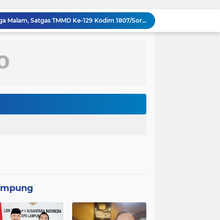
Pantang Menyerah hingga Malam, Satgas TMMD Ke-129 Kodim 1807/Sorsel Lembur Finishing Rumah Type 36 untuk Warga Kampung Sesor
TMMD Ke-129 Gelar Penyuluhan Wasbang dan Hukum, Tanamkan Kesadaran Berbangsa serta Taat Aturan di Kampung Sesor
Percepatan Pembangunan RTLH, Anggota Satgas TMMD ke-129 Kodim 1505/Tidore Turunkan Material Semen
PASIS DIKREG ANGKATAN KE 66 LAKSANAKAN TAHAP REGISTRASI AWAL
ASEAN kini memiliki 11 negara anggota setelah Timor Leste resmi bergabung sebagai anggota ke-11 pada 26 Oktober 2025.
Kebakaran gedung kantor Badan Pendapatan Daerah (Bapenda) Jakarta, Jumat (7/8/2026) malam, terjadi di lantai enam, tujuh, dan 12
Kolaborasi Lanud Sjamsudin Noor dan BRI Wujudkan Generasi Hebat, Renovasi TK Angkasa 2 Hadirkan Harapan bagi Masa Depan Anak
PPAL Gelar Ziarah Nasional dan Tabur Bunga di TMPNU Kalibata dalam Rangka HUT Ke-40 PPAL
Perbaikan Pipanisasi Dikebut, Satgas TMMD Ke-129 Pastikan Program TNI Manunggal Air Bersih Segera Dinikmati Warga Kampung Sesor
pan Yonif TP di Sumatera Utara
ampung