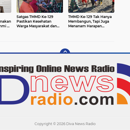
Satgas TMMD Ke-129
TMMD Ke-129 Tak Hanya
anakan
Pastikan Kesehatan
Membangun, Tapi Juga
hmi ke
Warga Masyarakat dan
Menanam Harapan
Personel Tetap Prima
Melalui Ketahanan
Demi Suksesnya TMMD di
pangan
Kampung Sesor
Copyright ©
2026 Diva News Radio