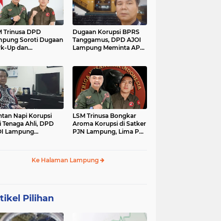
 Trinusa DPD
Dugaan Korupsi BPRS
pung Soroti Dugaan
Tanggamus, DPD AJOI
k-Up dan
Lampung Meminta APH
idaktransparanan
Kembangkan Kasus
garan di Dinas
PCK
tan Napi Korupsi
LSM Trinusa Bongkar
i Tenaga Ahli, DPD
Aroma Korupsi di Satker
OI Lampung
PJN Lampung, Lima Pos
tanyakan Integritas
Anggaran Disorot
mkab Tanggamus
Ke Halaman Lampung
tikel Pilihan