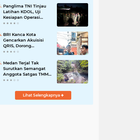
Bisnis Berkelanjutan
Panglima TNI Tinjau
Latihan KDOL, Uji
Kesiapan Operasi
Lintas Udara dalam
Latihan Terintegrasi
TNI 2026
BRI Kanca Kota
Gencarkan Akuisisi
QRIS, Dorong
Digitalisasi Transaksi
UMKM
Medan Terjal Tak
Surutkan Semangat
Anggota Satgas TMMD
Ke-129, Gotong Royong
Wujudkan
Pembangunan di
Lihat Selengkapnya
Kampung Sesor