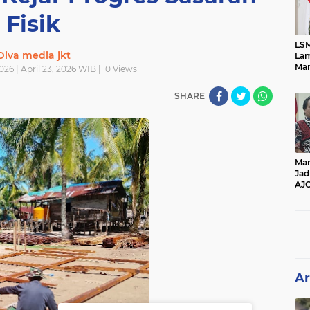
Fisik
LSM
Diva media jkt
Lam
Mar
026 | April 23, 2026 WIB |
0
Views
Ket
Ang
SHARE
PK
Man
Jad
AJ
Per
Pe
Ar