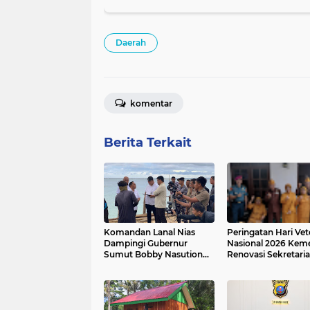
Daerah
komentar
Berita Terkait
Komandan Lanal Nias
Peringatan Hari Vet
Dampingi Gubernur
Nasional 2026 Kem
Sumut Bobby Nasution
Renovasi Sekretaria
Tinjau Fasilitas Kesehatan
dan Bedah Rumah
dan Budidaya Rumput
Veteran di 19 Provin
Laut di Nias Utara