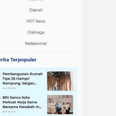
Daerah
HOT News
Olahraga
Redaksional
rita Terpopuler
Pembangunan Rumah
Tipe 36 Hampir
Rampung, Satgas
TMMD Ke-129 Kodim
1807/Sorong Selatan
Wujudkan Hunian
BRI Kanca Kota
Layak bagi Warga
Perkuat Kerja Sama
Bersama Nasabah Inti,
Dorong Pertumbuhan