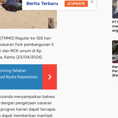
×
Berita Terbaru
UPDATE
PT
men
ang
mil
(TMMD) Reguler ke-128 hari
me
dec
 sasaran fisik pembangunan 5
aka
di dan MCK umum di Kp.
ka, Kamis (23/04/2026).
Kem
orong Selatan
Per
(Ke
ud Nyata Kepedulian
men
kec
(IK
pak
 Jozanda menyampaikan bahwa
dan
mem
i dengan pengerjaan sasaran
da
progres harian dapat tercapai.
per
n dapat memberikan manfaat