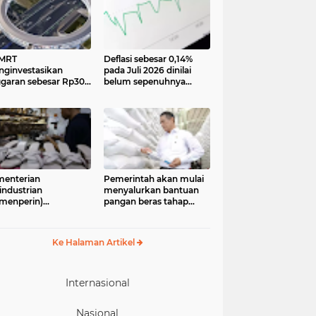
 MRT
Deflasi sebesar 0,14%
ginvestasikan
pada Juli 2026 dinilai
garan sebesar Rp300
belum sepenuhnya
iar lebih untuk
menjadi kabar baik bagi
mbangun pedestrian
perekonomian.
k Dukuh Atas yang
Pengamat ekonomi
n menjadi ikon baru
Center of Reform on
Economics (Core)
Indonesia
enterian
Pemerintah akan mulai
industrian
menyalurkan bantuan
menperin)
pangan beras tahap
egaskan industri
kedua pada 17 Agustus
il dan menengah
2026. Bantuan yang
M), khususnya sektor
berasal dari cadangan
Ke Halaman Artikel
aian jadi, alas kaki,
pangan pemerintah
 alat olahraga,
(CPP) tersebut
iliki peran strategis
diperuntukkan bagi
lam memperkuat
33.244.408 penerima
Internasional
ekonomian nasional
Nasional