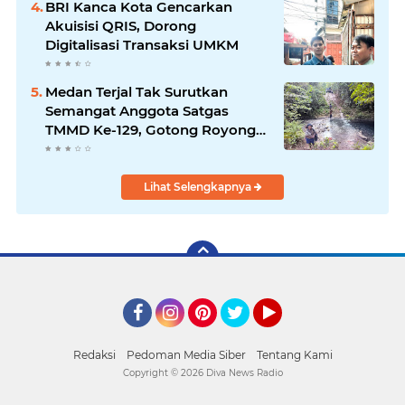
BRI Kanca Kota Gencarkan
Akuisisi QRIS, Dorong
Digitalisasi Transaksi UMKM
Medan Terjal Tak Surutkan
Semangat Anggota Satgas
TMMD Ke-129, Gotong Royong
Wujudkan Pembangunan di
Kampung Sesor
Lihat Selengkapnya
Facebook
Instagram
Pinterest
Twitter
YouTube
Redaksi
Pedoman Media Siber
Tentang Kami
Copyright ©
2026 Diva News Radio