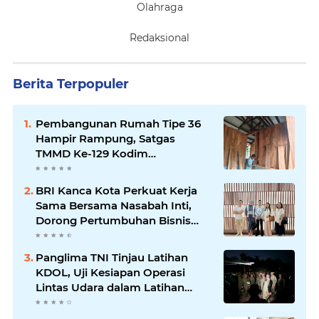
Olahraga
Redaksional
Berita Terpopuler
Pembangunan Rumah Tipe 36
Hampir Rampung, Satgas
TMMD Ke-129 Kodim
1807/Sorong Selatan Wujudkan
Hunian Layak bagi Warga
BRI Kanca Kota Perkuat Kerja
Sama Bersama Nasabah Inti,
Dorong Pertumbuhan Bisnis
Berkelanjutan
Panglima TNI Tinjau Latihan
KDOL, Uji Kesiapan Operasi
Lintas Udara dalam Latihan
Terintegrasi TNI 2026