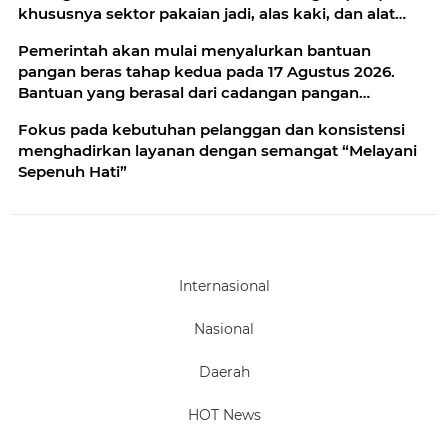
khususnya sektor pakaian jadi, alas kaki, dan alat
olahraga, memiliki peran strategis dalam
Pemerintah akan mulai menyalurkan bantuan
memperkuat perekonomian nasional
pangan beras tahap kedua pada 17 Agustus 2026.
Bantuan yang berasal dari cadangan pangan
pemerintah (CPP) tersebut diperuntukkan bagi
Fokus pada kebutuhan pelanggan dan konsistensi
33.244.408 penerima
menghadirkan layanan dengan semangat “Melayani
Sepenuh Hati”
Internasional
Nasional
Daerah
HOT News