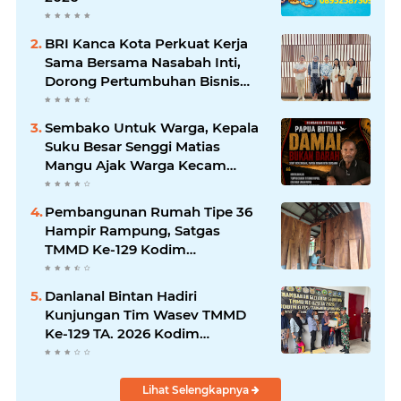
BRI Kanca Kota Perkuat Kerja
Sama Bersama Nasabah Inti,
Dorong Pertumbuhan Bisnis
Berkelanjutan
Sembako Untuk Warga, Kepala
Suku Besar Senggi Matias
Mangu Ajak Warga Kecam
Pembunuhan Warga Sipil di
Yahukimo
Pembangunan Rumah Tipe 36
Hampir Rampung, Satgas
TMMD Ke-129 Kodim
1807/Sorong Selatan Wujudkan
Hunian Layak bagi Warga
Danlanal Bintan Hadiri
Kunjungan Tim Wasev TMMD
Ke-129 TA. 2026 Kodim
0315/Tanjungpinang
Lihat Selengkapnya