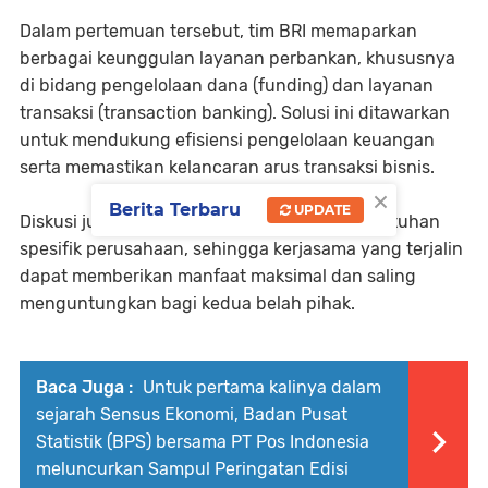
Dalam pertemuan tersebut, tim BRI memaparkan
berbagai keunggulan layanan perbankan, khususnya
di bidang pengelolaan dana (funding) dan layanan
transaksi (transaction banking). Solusi ini ditawarkan
untuk mendukung efisiensi pengelolaan keuangan
serta memastikan kelancaran arus transaksi bisnis.
×
Berita Terbaru
UPDATE
Diskusi juga berfokus pada pemahaman kebutuhan
spesifik perusahaan, sehingga kerjasama yang terjalin
dapat memberikan manfaat maksimal dan saling
menguntungkan bagi kedua belah pihak.
Baca Juga :
Untuk pertama kalinya dalam
sejarah Sensus Ekonomi, Badan Pusat
Statistik (BPS) bersama PT Pos Indonesia
meluncurkan Sampul Peringatan Edisi