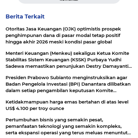
Berita Terkait
Otoritas Jasa Keuangan (OJK) optimistis prospek
penghimpunan dana di pasar modal tetap positif
hingga akhir 2026 meski kondisi pasar global
Menteri Keuangan (Menkeu) sekaligus Ketua Komite
Stabilitas Sistem Keuangan (KSSK) Purbaya Yudhi
Sadewa memastikan penunjukan Destry Damayanti
sebagai pejabat sementara (pjs) gubernur Bank
Presiden Prabowo Subianto menginstruksikan agar
Indonesia (BI) tidak akan mengganggu
Badan Pengelola Investasi (BPI) Danantara dilibatkan
kesinambungan kebijakan moneter
dalam setiap pengambilan keputusan Komite
Stabilitas Sistem Keuangan (KSSK)
Ketidakmampuan harga emas bertahan di atas level
US$ 4.100 per troy ounce
Pertumbuhan bisnis yang semakin pesat,
pemanfaatan teknologi yang semakin kompleks,
serta ekspansi operasi yang terus meluas menuntut