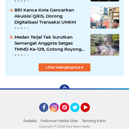
Terintegrasi TNI 2026
BRI Kanca Kota Gencarkan
Akuisisi QRIS, Dorong
Digitalisasi Transaksi UMKM
Medan Terjal Tak Surutkan
Semangat Anggota Satgas
TMMD Ke-129, Gotong Royong
Wujudkan Pembangunan di
Kampung Sesor
Lihat Selengkapnya
Facebook
Instagram
Pinterest
Twitter
YouTube
Redaksi
Pedoman Media Siber
Tentang Kami
Copyright ©
2026 Diva News Radio