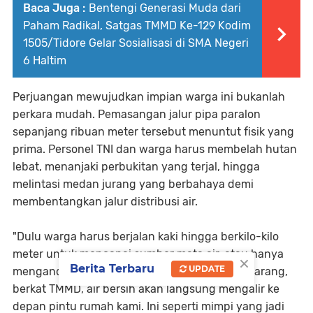
Baca Juga :
Bentengi Generasi Muda dari
Paham Radikal, Satgas TMMD Ke-129 Kodim
1505/Tidore Gelar Sosialisasi di SMA Negeri
6 Haltim
​Perjuangan mewujudkan impian warga ini bukanlah
perkara mudah. Pemasangan jalur pipa paralon
sepanjang ribuan meter tersebut menuntut fisik yang
prima. Personel TNI dan warga harus membelah hutan
lebat, menanjaki perbukitan yang terjal, hingga
melintasi medan jurang yang berbahaya demi
membentangkan jalur distribusi air.
​"Dulu warga harus berjalan kaki hingga berkilo-kilo
meter untuk mencapai sumber mata air, atau hanya
×
Berita Terbaru
UPDATE
mengandalkan air hujan yang ditampung. Sekarang,
berkat TMMD, air bersih akan langsung mengalir ke
depan pintu rumah kami. Ini seperti mimpi yang jadi