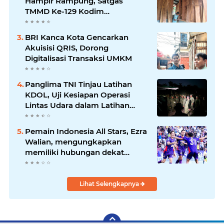
Hampir Rampung, Satgas
TMMD Ke-129 Kodim
1807/Sorong Selatan Wujudkan
Hunian Layak bagi Warga
BRI Kanca Kota Gencarkan
Akuisisi QRIS, Dorong
Digitalisasi Transaksi UMKM
Panglima TNI Tinjau Latihan
KDOL, Uji Kesiapan Operasi
Lintas Udara dalam Latihan
Terintegrasi TNI 2026
Pemain Indonesia All Stars, Ezra
Walian, mengungkapkan
memiliki hubungan dekat
dengan keluarga bek Aston Villa
Lihat Selengkapnya