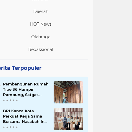
Daerah
HOT News
Olahraga
Redaksional
rita Terpopuler
Pembangunan Rumah
Tipe 36 Hampir
Rampung, Satgas
TMMD Ke-129 Kodim
1807/Sorong Selatan
Wujudkan Hunian
BRI Kanca Kota
Layak bagi Warga
Perkuat Kerja Sama
Bersama Nasabah Inti,
Dorong Pertumbuhan