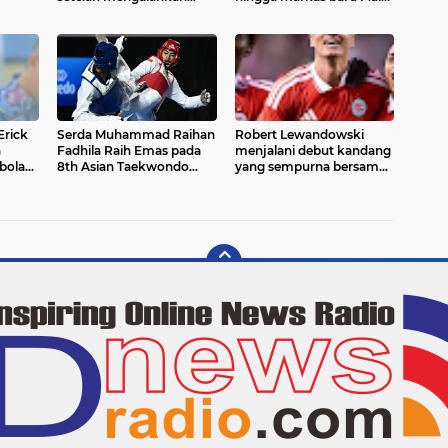
Persib Bandung melalui
United yang berubah
ina.
drama adu penalti pada
menjadi Java United FC
laga final. Green Force
menang 6-5 setelah
kedua tim bermain
imbang 1-1 hingga 120
menit
rick
Serda Muhammad Raihan
Robert Lewandowski
n
Fadhila Raih Emas pada
menjalani debut kandang
bola
8th Asian Taekwondo
yang sempurna bersama
kadar
Indonesia Open
Chicago Fire FC. Striker
i
Championship 2026*
asal Polandia itu
ga
mencetak dua gol
matan