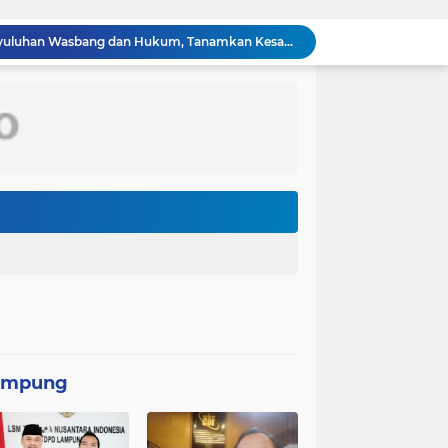
TMMD Ke-129 Gelar Penyuluhan Wasbang dan Hukum, Tanamkan Kesadaran Berbangsa serta Taat Aturan di Kampung Sesor
Percepatan Pembangunan RTLH, Anggota Satgas TMMD ke-129 Kodim 1505/Tidore Turunkan Material Semen
PASIS DIKREG ANGKATAN KE 66 LAKSANAKAN TAHAP REGISTRASI AWAL
ASEAN kini memiliki 11 negara anggota setelah Timor Leste resmi bergabung sebagai anggota ke-11 pada 26 Oktober 2025.
Kebakaran gedung kantor Badan Pendapatan Daerah (Bapenda) Jakarta, Jumat (7/8/2026) malam, terjadi di lantai enam, tujuh, dan 12
Kolaborasi Lanud Sjamsudin Noor dan BRI Wujudkan Generasi Hebat, Renovasi TK Angkasa 2 Hadirkan Harapan bagi Masa Depan Anak
PPAL Gelar Ziarah Nasional dan Tabur Bunga di TMPNU Kalibata dalam Rangka HUT Ke-40 PPAL
Perbaikan Pipanisasi Dikebut, Satgas TMMD Ke-129 Pastikan Program TNI Manunggal Air Bersih Segera Dinikmati Warga Kampung Sesor
Bahu Membahu Demi Desa Sehat, Satgas TMMD Bersama Warga Bersihkan Saluran Air
Pantang Menyerah hingga Malam, Satgas TMMD Ke-129 Kodim 1807/Sorsel Lembur Finishing Rumah Type 36 untuk Warga Kampung Sesor
ampung