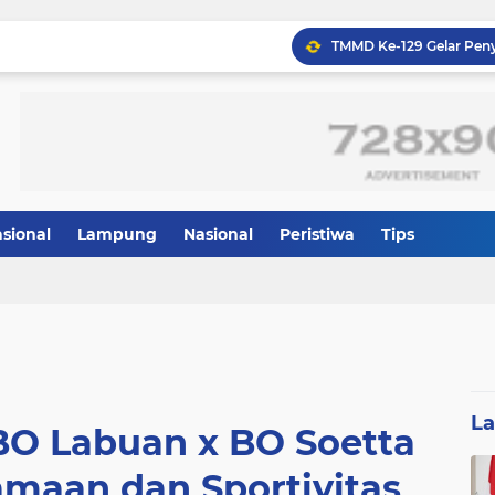
asional
Lampung
Nasional
Peristiwa
Tips
L
BO Labuan x BO Soetta
amaan dan Sportivitas