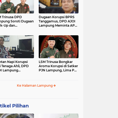
 Trinusa DPD
Dugaan Korupsi BPRS
pung Soroti Dugaan
Tanggamus, DPD AJOI
k-Up dan
Lampung Meminta APH
idaktransparanan
Kembangkan Kasus
garan di Dinas
PCK
tan Napi Korupsi
LSM Trinusa Bongkar
i Tenaga Ahli, DPD
Aroma Korupsi di Satker
OI Lampung
PJN Lampung, Lima Pos
tanyakan Integritas
Anggaran Disorot
mkab Tanggamus
Ke Halaman Lampung
tikel Pilihan