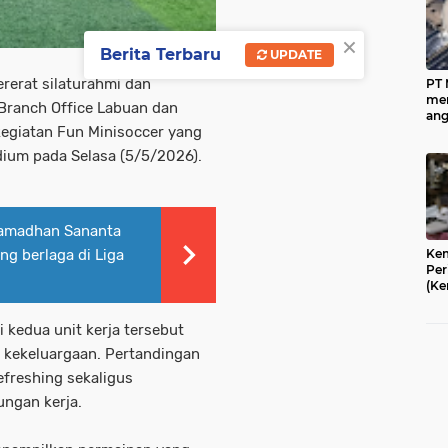
×
Berita Terbaru
UPDATE
rerat silaturahmi dan
PT
men
Branch Office Labuan dan
ang
kegiatan Fun Minisoccer yang
mil
me
ium pada Selasa (5/5/2026).
dec
aka
Ramadhan Sananta
Kem
ng berlaga di Liga
Per
(Ke
men
kec
i kedua unit kerja tersebut
(IK
pak
 kekeluargaan. Pertandingan
dan
efreshing sekaligus
mem
da
ungan kerja.
per