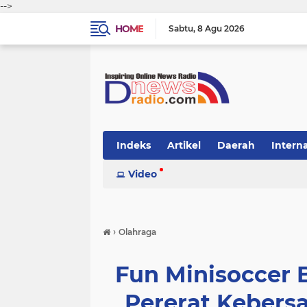
-->
HOME
Sabtu
8 Agu 2026
Indeks
Artikel
Daerah
Intern
Video
›
Olahraga
Fun Minisoccer 
Pererat Kebers