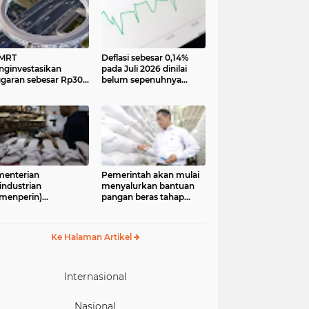
 MRT
Deflasi sebesar 0,14%
ginvestasikan
pada Juli 2026 dinilai
garan sebesar Rp300
belum sepenuhnya
iar lebih untuk
menjadi kabar baik bagi
mbangun pedestrian
perekonomian.
k Dukuh Atas yang
Pengamat ekonomi
n menjadi ikon baru
Center of Reform on
Economics (Core)
Indonesia
enterian
Pemerintah akan mulai
industrian
menyalurkan bantuan
menperin)
pangan beras tahap
egaskan industri
kedua pada 17 Agustus
il dan menengah
2026. Bantuan yang
M), khususnya sektor
berasal dari cadangan
Ke Halaman Artikel
aian jadi, alas kaki,
pangan pemerintah
 alat olahraga,
(CPP) tersebut
iliki peran strategis
diperuntukkan bagi
lam memperkuat
33.244.408 penerima
Internasional
ekonomian nasional
Nasional