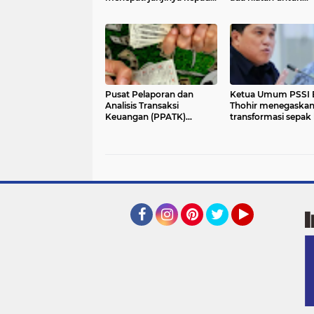
Erling Haaland dengan
menikah dengan
mendayung bergaya
selebritas Erika Carl
viking row di Sungai
Hudson, New York
Pusat Pelaporan dan
Ketua Umum PSSI E
Analisis Transaksi
Thohir menegaska
Keuangan (PPATK)
transformasi sepak 
mengungkap lonjakan
Indonesia bukan se
aktivitas transaksi yang
mengejar prestasi d
berkaitan dengan judi
lapangan, tetapi ju
online (judol) selama
membangun kehor
momentum Piala Dunia
bangsa, karakter
2026.
Facebook
Instagram
Pinterest
Twitter
YouTube