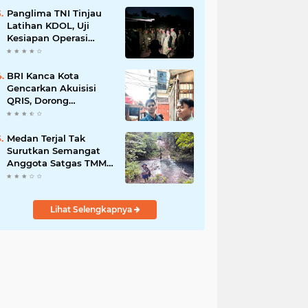
Bisnis Berkelanjutan
Panglima TNI Tinjau
Latihan KDOL, Uji
Kesiapan Operasi
Lintas Udara dalam
Latihan Terintegrasi
TNI 2026
BRI Kanca Kota
Gencarkan Akuisisi
QRIS, Dorong
Digitalisasi Transaksi
UMKM
Medan Terjal Tak
Surutkan Semangat
Anggota Satgas TMMD
Ke-129, Gotong Royong
Wujudkan
Pembangunan di
Lihat Selengkapnya
Kampung Sesor