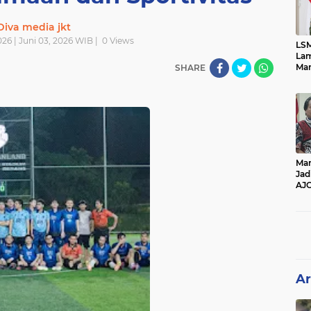
Diva media jkt
26 | Juni 03, 2026 WIB |
0
Views
LSM
Lam
Mar
SHARE
Ket
Ang
PK
Man
Jad
AJ
Per
Pe
Ar