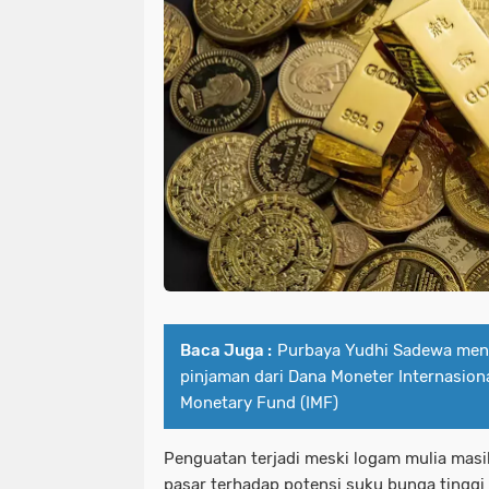
Baca Juga :
Purbaya Yudhi Sadewa men
pinjaman dari Dana Moneter Internasiona
Monetary Fund (IMF)
Penguatan terjadi meski logam mulia masi
pasar terhadap potensi suku bunga tinggi