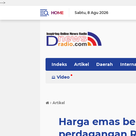
-->
HOME
Sabtu
8 Agu 2026
Indeks
Artikel
Daerah
Intern
Video
›
Artikel
Harga emas be
perdagangan R