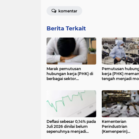
komentar
Berita Terkait
Marak pemutusan
Pemutusan hubun
hubungan kerja (PHK) di
kerja (PHK) mema
berbagai sektor
tengah menjadi m
mendorong Komisi IX
lantaran dunia usah
DPR meminta
Indonesia mengala
pemerintah segera
tekanan. Selain
menciptakan iklim usaha
dipengaruhi faktor
yang kondusif
eksternal
Deflasi sebesar 0,14% pada
Kementerian
Juli 2026 dinilai belum
Perindustrian
sepenuhnya menjadi
(Kemenperin)
kabar baik bagi
menegaskan industr