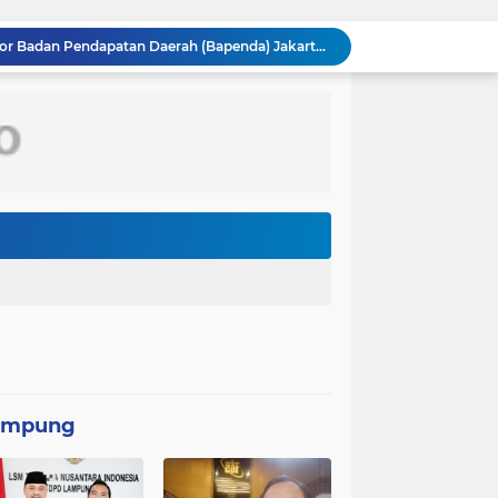
Kebakaran gedung kantor Badan Pendapatan Daerah (Bapenda) Jakarta, Jumat (7/8/2026) malam, terjadi di lantai enam, tujuh, dan 12
Kolaborasi Lanud Sjamsudin Noor dan BRI Wujudkan Generasi Hebat, Renovasi TK Angkasa 2 Hadirkan Harapan bagi Masa Depan Anak
PPAL Gelar Ziarah Nasional dan Tabur Bunga di TMPNU Kalibata dalam Rangka HUT Ke-40 PPAL
Perbaikan Pipanisasi Dikebut, Satgas TMMD Ke-129 Pastikan Program TNI Manunggal Air Bersih Segera Dinikmati Warga Kampung Sesor
pan Yonif TP di Sumatera Utara
Pantang Menyerah hingga Malam, Satgas TMMD Ke-129 Kodim 1807/Sorsel Lembur Finishing Rumah Type 36 untuk Warga Kampung Sesor
TMMD Ke-129 Gelar Penyuluhan Wasbang dan Hukum, Tanamkan Kesadaran Berbangsa serta Taat Aturan di Kampung Sesor
Percepatan Pembangunan RTLH, Anggota Satgas TMMD ke-129 Kodim 1505/Tidore Turunkan Material Semen
PASIS DIKREG ANGKATAN KE 66 LAKSANAKAN TAHAP REGISTRASI AWAL
ASEAN kini memiliki 11 negara anggota setelah Timor Leste resmi bergabung sebagai anggota ke-11 pada 26 Oktober 2025.
ampung