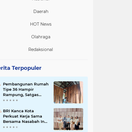
Daerah
HOT News
Olahraga
Redaksional
rita Terpopuler
Pembangunan Rumah
Tipe 36 Hampir
Rampung, Satgas
TMMD Ke-129 Kodim
1807/Sorong Selatan
Wujudkan Hunian
BRI Kanca Kota
Layak bagi Warga
Perkuat Kerja Sama
Bersama Nasabah Inti,
Dorong Pertumbuhan