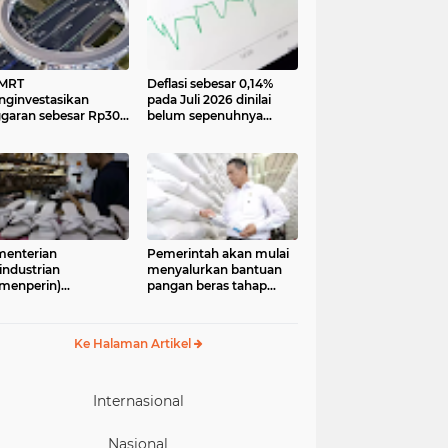
 MRT
Deflasi sebesar 0,14%
ginvestasikan
pada Juli 2026 dinilai
garan sebesar Rp300
belum sepenuhnya
iar lebih untuk
menjadi kabar baik bagi
mbangun pedestrian
perekonomian.
k Dukuh Atas yang
Pengamat ekonomi
n menjadi ikon baru
Center of Reform on
Economics (Core)
Indonesia
enterian
Pemerintah akan mulai
industrian
menyalurkan bantuan
menperin)
pangan beras tahap
egaskan industri
kedua pada 17 Agustus
il dan menengah
2026. Bantuan yang
M), khususnya sektor
berasal dari cadangan
Ke Halaman Artikel
aian jadi, alas kaki,
pangan pemerintah
 alat olahraga,
(CPP) tersebut
iliki peran strategis
diperuntukkan bagi
lam memperkuat
33.244.408 penerima
Internasional
ekonomian nasional
Nasional