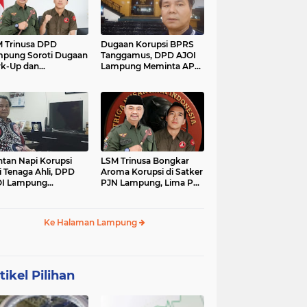
 Trinusa DPD
Dugaan Korupsi BPRS
pung Soroti Dugaan
Tanggamus, DPD AJOI
k-Up dan
Lampung Meminta APH
idaktransparanan
Kembangkan Kasus
garan di Dinas
PCK
tan Napi Korupsi
LSM Trinusa Bongkar
i Tenaga Ahli, DPD
Aroma Korupsi di Satker
OI Lampung
PJN Lampung, Lima Pos
tanyakan Integritas
Anggaran Disorot
mkab Tanggamus
Ke Halaman Lampung
tikel Pilihan