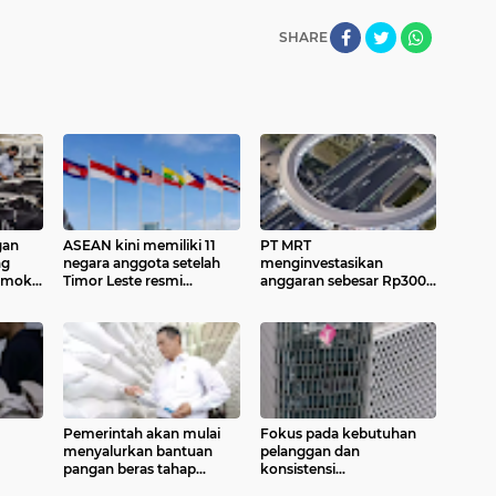
SHARE
gan
ASEAN kini memiliki 11
PT MRT
ng
negara anggota setelah
menginvestasikan
omok
Timor Leste resmi
anggaran sebesar Rp300
a di
bergabung sebagai
miliar lebih untuk
mi
anggota ke-11 pada 26
membangun pedestrian
Oktober 2025.
deck Dukuh Atas yang
akan menjadi ikon baru
Pemerintah akan mulai
Fokus pada kebutuhan
menyalurkan bantuan
pelanggan dan
pangan beras tahap
konsistensi
i kecil
kedua pada 17 Agustus
menghadirkan layanan