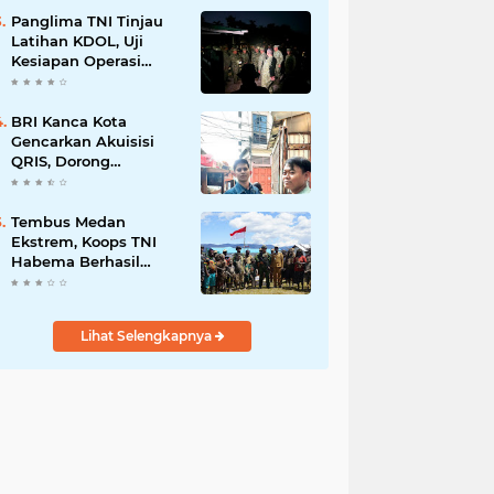
Bisnis Berkelanjutan
Panglima TNI Tinjau
Latihan KDOL, Uji
Kesiapan Operasi
Lintas Udara dalam
Latihan Terintegrasi
TNI 2026
BRI Kanca Kota
Gencarkan Akuisisi
QRIS, Dorong
Digitalisasi Transaksi
UMKM
Tembus Medan
Ekstrem, Koops TNI
Habema Berhasil
Salurkan 2 Ton
Bantuan Kemanusiaan
ke Tiga Distrik di
Lihat Selengkapnya
Kabupaten Puncak