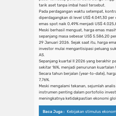
tarik aset tanpa imbal hasil tersebut.
Pada perdagangan waktu setempat, kontr
diperdagangkan di level US$ 4.041,30 per 
emas spot naik 0,49% menjadi US$ 4.025,8
Meski berhasil menguat, harga emas masih 
sepanjang masa sebesar US$ 5.586,20 per 
29 Januari 2026. Sejak saat itu, harga e
investor mulai mengantisipasi peluang suk
AS.
Sepanjang kuartal II 2026 yang berakhir p
sekitar 16%, menjadi penurunan kuartalan t
Secara tahun berjalan (year-to-date), har
7,76%.
Meski mengalami tekanan, sejumlah analis
instrumen penting dalam portofolio invest
meningkatnya ketidakpastian ekonomi glo
Baca Juga :
Kebijakan stimulus ekonomi