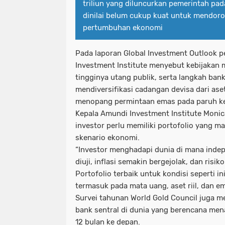
triliun yang diluncurkan pemerintah pad
dinilai belum cukup kuat untuk mendoro
pertumbuhan ekonomi
Pada laporan Global Investment Outlook 
Investment Institute menyebut kebijakan 
tingginya utang publik, serta langkah bank
mendiversifikasi cadangan devisa dari ase
menopang permintaan emas pada paruh k
Kepala Amundi Investment Institute Moni
investor perlu memiliki portofolio yang 
skenario ekonomi.
“Investor menghadapi dunia di mana inde
diuji, inflasi semakin bergejolak, dan risi
Portofolio terbaik untuk kondisi seperti ini
termasuk pada mata uang, aset riil, dan em
Survei tahunan World Gold Council juga 
bank sentral di dunia yang berencana m
12 bulan ke depan.