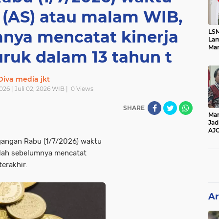
 (AS) atau malam WIB,
mnya mencatat kinerja
LSM
Lam
Mar
uruk dalam 13 tahun t
Ket
Ang
PK
Diva media jkt
026 | Juli 02, 2026 WIB |
0
Views
SHARE
Man
Jad
AJ
Per
gangan Rabu (1/7/2026) waktu
Pe
elah sebelumnya mencatat
terakhir.
Ar