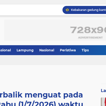
Wapang TNI Tinjau Kesia
asional
Lampung
Nasional
Peristiwa
Tips
L
rbalik menguat pada
abu (1/7/2026) waktu