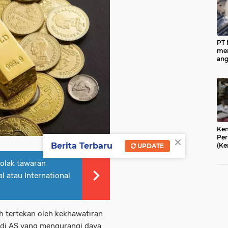
PT
men
ang
mil
me
dec
aka
Kem
×
Per
Berita Terbaru
(Ke
UPDATE
men
kec
olak tawaran
(IK
l atau International
pak
dan
mem
da
per
h tertekan oleh kekhawatiran
 di AS yang mengurangi daya