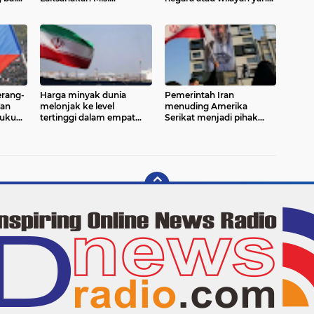
an
Perdamaian PBB di
berbeda.
mika
Republik Demokratik
Kongo
erang-
Harga minyak dunia
Pemerintah Iran
kan
melonjak ke level
menuding Amerika
dukung
tertinggi dalam empat
Serikat menjadi pihak
gah
pekan seusai ketegangan
pertama yang melanggar
al
antara Amerika Serikat
komitmen dalam Nota
(AS) dan Iran
Kesepahaman
(Memorandum of
Understanding/MoU)