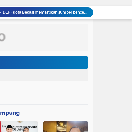
Dinas Lingkungan Hidup (DLH) Kota Bekasi memastikan sumber pencemaran yang menyebabkan air Kali Bekasi berubah hitam pekat dalam beberapa hari terakhir
PT MRT menginvestasikan anggaran sebesar Rp300 miliar lebih untuk membangun pedestrian deck Dukuh Atas yang akan menjadi ikon baru
Wakil Panglima TNI dan Sejumlah Pejabat Negara Terima Warga Kehormatan dan Brevet Korps Marinir
Panglima TNI Dampingi Menko Polkam Sampaikan Imbauan Jaga Kondusivitas Bangsa*
Satgas TMMD Ke-129 Pastikan Kesehatan Warga Masyarakat dan Personel Tetap Prima Demi Suksesnya TMMD di Kampung Sesor
TMMD Ke-129 Tak Hanya Membangun, Tapi Juga Menanam Harapan Melalui Ketahanan pangan
Kasus penggunaan kacamata pintar (smart glasses) untuk merekam salah satu usher di ajang Gaikindo Indonesia International Auto Show (GIIAS) 2026
Menteri Kesehatan (Menkes) Budi Gunadi Sadikin mengaku bersedih setiap kali mendengar kabar ada masyarakat yang meninggal dunia pada usia muda. Ia bahkan menyebut dirinya merasa gagal sebagai menteri kesehatan apabila masih ada warga yang kehilangan nyawa
Kepolisian Negara Republik Indonesia (Polri) tengah mendalami penyebaran video hoaks terkait aksi demonstrasi yang beredar di media sosial. Video tersebut diketahui merupakan rekaman peristiwa lama yang kembali diunggah
Pemerintah Korea Selatan (Korsel) berencana melanjutkan pembangunan jalur kereta api yang menghubungkan Seoul dengan Kota Wonsan di pantai timur Korea Utara
ampung