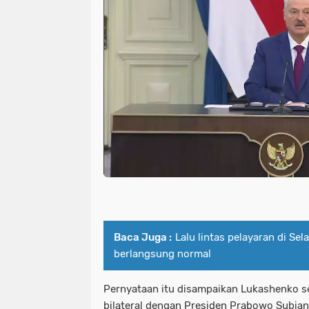
Baca Juga :
Lalu lintas pelayaran di Se
berlangsung normal
Pernyataan itu disampaikan Lukashenko 
bilateral dengan Presiden Prabowo Subiant