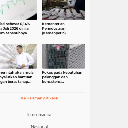
lasi sebesar 0,14%
Kementerian
a Juli 2026 dinilai
Perindustrian
um sepenuhnya
(Kemenperin)
jadi kabar baik bagi
menegaskan industri
ekonomian.
kecil dan menengah
ngamat ekonomi
(IKM), khususnya sektor
ter of Reform on
pakaian jadi, alas kaki,
nomics (Core)
dan alat olahraga,
onesia
memiliki peran strategis
dalam memperkuat
perekonomian nasional
erintah akan mulai
Fokus pada kebutuhan
yalurkan bantuan
pelanggan dan
gan beras tahap
konsistensi
ua pada 17 Agustus
menghadirkan layanan
6. Bantuan yang
dengan semangat
asal dari cadangan
“Melayani Sepenuh Hati”
Ke Halaman Artikel
gan pemerintah
P) tersebut
eruntukkan bagi
244.408 penerima
Internasional
Nasional