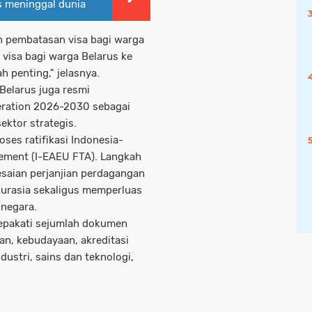
s meninggal dunia
 pembatasan visa bagi warga
 visa bagi warga Belarus ke
h penting," jelasnya.
Belarus juga resmi
eration 2026-2030 sebagai
ktor strategis.
ses ratifikasi Indonesia-
ement (I-EAEU FTA). Langkah
saian perjanjian perdagangan
Eurasia sekaligus memperluas
 negara.
yepakati sejumlah dokumen
n, kebudayaan, akreditasi
dustri, sains dan teknologi,