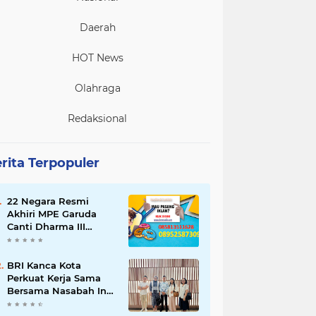
Daerah
HOT News
Olahraga
Redaksional
rita Terpopuler
22 Negara Resmi
Akhiri MPE Garuda
Canti Dharma III
Tahun 2026
BRI Kanca Kota
Perkuat Kerja Sama
Bersama Nasabah Inti,
Dorong Pertumbuhan