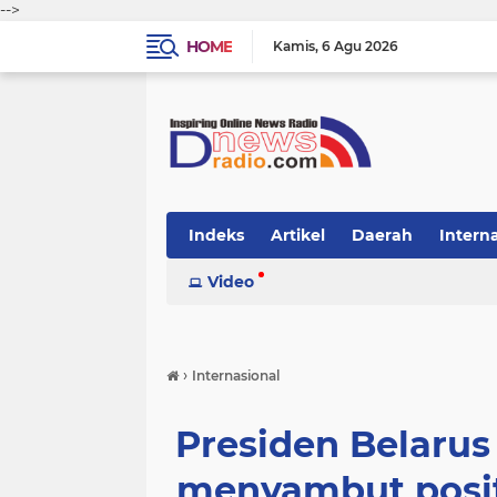
-->
HOME
Kamis
6 Agu 2026
Indeks
Artikel
Daerah
Intern
Video
›
Internasional
Presiden Belaru
menyambut posit