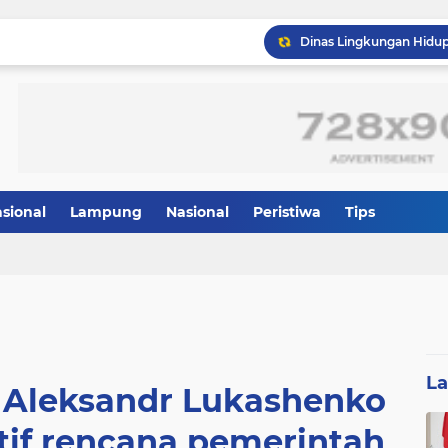
asional
Lampung
Nasional
Peristiwa
Tips
L
s Aleksandr Lukashenko
if rencana pemerintah