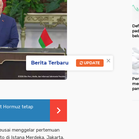
Def
pad
bel
men
per
Pe
Cen
×
Eco
Berita Terbaru
UPDATE
Ind
Pem
men
pan
ked
202
ber
lat Hormuz tetap
pan
(CP
dip
33.
seusai menggelar pertemuan
o di Istana Merdeka, Jakarta,