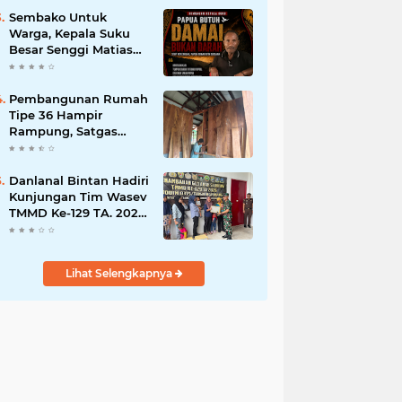
Bisnis Berkelanjutan
Sembako Untuk
Warga, Kepala Suku
Besar Senggi Matias
Mangu Ajak Warga
Kecam Pembunuhan
Warga Sipil di
Pembangunan Rumah
Yahukimo
Tipe 36 Hampir
Rampung, Satgas
TMMD Ke-129 Kodim
1807/Sorong Selatan
Wujudkan Hunian
Danlanal Bintan Hadiri
Layak bagi Warga
Kunjungan Tim Wasev
TMMD Ke-129 TA. 2026
Kodim
0315/Tanjungpinang
Lihat Selengkapnya