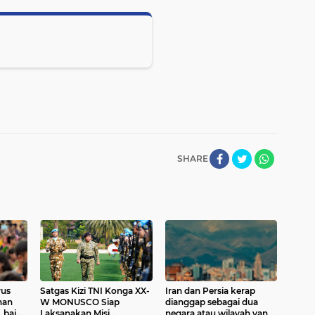
SHARE
rus
Satgas Kizi TNI Konga XX-
Iran dan Persia kerap
han
W MONUSCO Siap
dianggap sebagai dua
, baik
Laksanakan Misi
negara atau wilayah yang