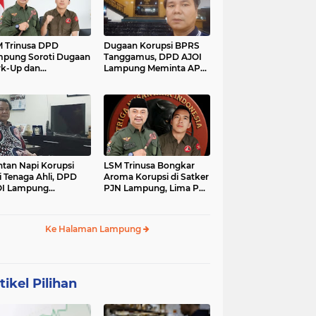
 Trinusa DPD
Dugaan Korupsi BPRS
pung Soroti Dugaan
Tanggamus, DPD AJOI
k-Up dan
Lampung Meminta APH
idaktransparanan
Kembangkan Kasus
garan di Dinas
PCK
tan Napi Korupsi
LSM Trinusa Bongkar
i Tenaga Ahli, DPD
Aroma Korupsi di Satker
OI Lampung
PJN Lampung, Lima Pos
tanyakan Integritas
Anggaran Disorot
mkab Tanggamus
Ke Halaman Lampung
tikel Pilihan