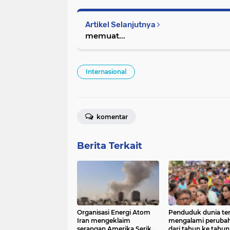
Artikel Selanjutnya
memuat...
Internasional
komentar
Berita Terkait
Organisasi Energi Atom
Penduduk dunia te
Iran mengeklaim
mengalami peruba
serangan Amerika Serikat
dari tahun ke tahun