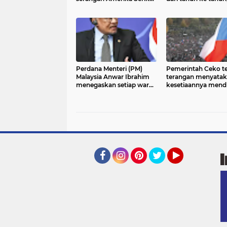
(AS) menargetkan
karena pertumbuh
Pembangkit Listrik
alami maupun dina
Tenaga Nuklir (PLTN)
demografi
Darkhovin
Perdana Menteri (PM)
Pemerintah Ceko t
Malaysia Anwar Ibrahim
terangan menyata
menegaskan setiap warga
kesetiaannya men
negara (WN) Israel yang
politik Israel di ten
ditemukan berada di
kecaman keras glob
Malaysia
terhadap Israel.
Facebook
Instagram
Pinterest
Twitter
YouTube