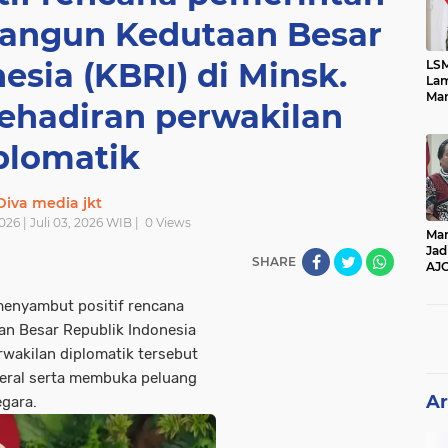
angun Kedutaan Besar
esia (KBRI) di Minsk.
LSM
Lam
Mar
ehadiran perwakilan
Ket
Ang
PK
plomatik
Diva media jkt
026 | Juli 03, 2026 WIB |
0
Views
Man
Jad
SHARE
AJ
Per
Pe
menyambut positif rencana
n Besar Republik Indonesia
rwakilan diplomatik tersebut
eral serta membuka peluang
Ar
egara.