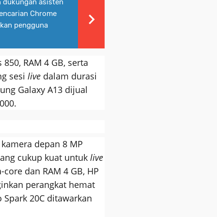
 dukungan asisten
 pencarian Chrome
nkan pengguna
 850, RAM 4 GB, serta
ng sesi
live
dalam durasi
ng Galaxy A13 dijual
000.
n kamera depan 8 MP
 yang cukup kuat untuk
live
a-core dan RAM 4 GB, HP
ginkan perangkat hemat
o Spark 20C ditawarkan