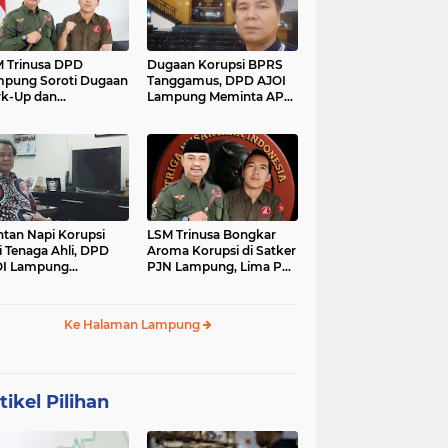
 Trinusa DPD
Dugaan Korupsi BPRS
pung Soroti Dugaan
Tanggamus, DPD AJOI
k-Up dan
Lampung Meminta APH
idaktransparanan
Kembangkan Kasus
garan di Dinas
PCK
tan Napi Korupsi
LSM Trinusa Bongkar
i Tenaga Ahli, DPD
Aroma Korupsi di Satker
OI Lampung
PJN Lampung, Lima Pos
tanyakan Integritas
Anggaran Disorot
mkab Tanggamus
Ke Halaman Lampung
tikel Pilihan