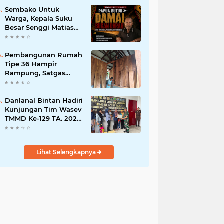
Bisnis Berkelanjutan
Sembako Untuk
Warga, Kepala Suku
Besar Senggi Matias
Mangu Ajak Warga
Kecam Pembunuhan
Warga Sipil di
Pembangunan Rumah
Yahukimo
Tipe 36 Hampir
Rampung, Satgas
TMMD Ke-129 Kodim
1807/Sorong Selatan
Wujudkan Hunian
Danlanal Bintan Hadiri
Layak bagi Warga
Kunjungan Tim Wasev
TMMD Ke-129 TA. 2026
Kodim
0315/Tanjungpinang
Lihat Selengkapnya