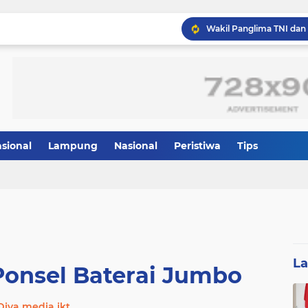
Panglima TNI dan Menhan
asional
Lampung
Nasional
Peristiwa
Tips
L
onsel Baterai Jumbo
Diva media jkt