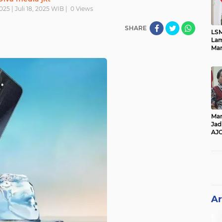
025 | Juli 18, 2025 WIB |
0
Views
SHARE
LSM
Lam
Mar
Ket
Ang
PK
Man
Jad
AJ
Per
Pe
Ar