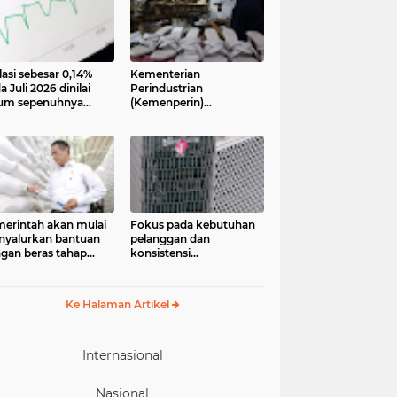
lasi sebesar 0,14%
Kementerian
a Juli 2026 dinilai
Perindustrian
um sepenuhnya
(Kemenperin)
jadi kabar baik bagi
menegaskan industri
ekonomian.
kecil dan menengah
ngamat ekonomi
(IKM), khususnya sektor
ter of Reform on
pakaian jadi, alas kaki,
nomics (Core)
dan alat olahraga,
onesia
memiliki peran strategis
dalam memperkuat
perekonomian nasional
erintah akan mulai
Fokus pada kebutuhan
yalurkan bantuan
pelanggan dan
gan beras tahap
konsistensi
ua pada 17 Agustus
menghadirkan layanan
6. Bantuan yang
dengan semangat
asal dari cadangan
“Melayani Sepenuh Hati”
Ke Halaman Artikel
gan pemerintah
P) tersebut
eruntukkan bagi
244.408 penerima
Internasional
Nasional