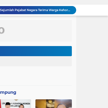
Wakil Panglima TNI dan Sejumlah Pejabat Negara Terima Warga Kehormatan dan Brevet Korps Marinir
Panglima TNI Dampingi Menko Polkam Sampaikan Imbauan Jaga Kondusivitas Bangsa*
 RI Yakinkan Kesiapan Interoperabilitas TNI
TMMD Ke-129 Kodim 1807/Sorong Selatan Wujudkan Jalan Cor 250 Meter, Warga Kampung Sesor Rasakan Manfaat Nyata
Kasus penggunaan kacamata pintar (smart glasses) untuk merekam salah satu usher di ajang Gaikindo Indonesia International Auto Show (GIIAS) 2026
Menteri Kesehatan (Menkes) Budi Gunadi Sadikin mengaku bersedih setiap kali mendengar kabar ada masyarakat yang meninggal dunia pada usia muda. Ia bahkan menyebut dirinya merasa gagal sebagai menteri kesehatan apabila masih ada warga yang kehilangan nyawa
Kepolisian Negara Republik Indonesia (Polri) tengah mendalami penyebaran video hoaks terkait aksi demonstrasi yang beredar di media sosial. Video tersebut diketahui merupakan rekaman peristiwa lama yang kembali diunggah
Pemerintah Korea Selatan (Korsel) berencana melanjutkan pembangunan jalur kereta api yang menghubungkan Seoul dengan Kota Wonsan di pantai timur Korea Utara
Dinas Lingkungan Hidup (DLH) Kota Bekasi memastikan sumber pencemaran yang menyebabkan air Kali Bekasi berubah hitam pekat dalam beberapa hari terakhir
PT MRT menginvestasikan anggaran sebesar Rp300 miliar lebih untuk membangun pedestrian deck Dukuh Atas yang akan menjadi ikon baru
ampung