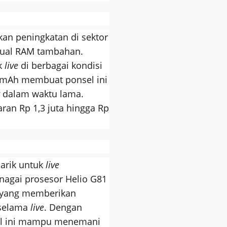
an peningkatan di sektor
rtual RAM tambahan.
k
live
di berbagai kondisi
0 mAh membuat ponsel ini
dalam waktu lama.
ran Rp 1,3 juta hingga Rp
arik untuk
live
enagai prosesor Helio G81
Hz yang memberikan
 selama
live
. Dengan
sel ini mampu menemani