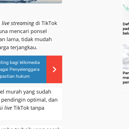
n
live streaming
di TikTok
Def
pad
una mencari ponsel
bel
an lama, tidak mudah
men
per
arga terjangkau.
Pe
Cen
Eco
Ind
nting bagi Wikimedia
agai Penyelenggara
Pem
kepastian hukum
men
pan
ked
nsel murah yang sudah
202
ber
m pendingin optimal, dan
pan
(CP
si
live
TikTok tanpa
dip
33.