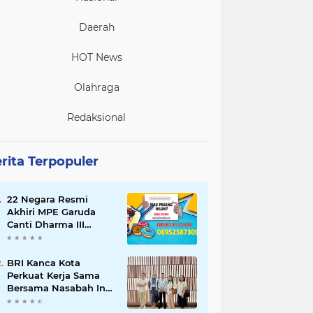
Daerah
HOT News
Olahraga
Redaksional
rita Terpopuler
22 Negara Resmi
Akhiri MPE Garuda
Canti Dharma III
Tahun 2026
BRI Kanca Kota
Perkuat Kerja Sama
Bersama Nasabah Inti,
Dorong Pertumbuhan