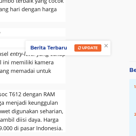
 jumbo terbaik yang cocok
jang hari dengan harga
o
×
Berita Terbaru
UPDATE
nsel
entry-level
yang cukup
l ini memiliki kamera
Be
ang memadai untuk
soc T612 dengan RAM
uga menjadi keunggulan
awet digunakan seharian,
ambil diisi daya. Harga
9.000 di pasar Indonesia.