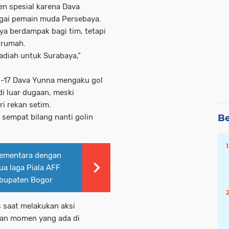
en spesial karena Dava
gai pemain muda Persebaya.
nya berdampak bagi tim, tetapi
 rumah.
hadiah untuk Surabaya,”
U-17 Dava Yunna mengaku gol
di luar dugaan, meski
i rekan setim.
Be
 sempat bilang nanti golin
sementara dengan
ua laga Piala AFF
abupaten Bogor
s saat melakukan aksi
kan momen yang ada di