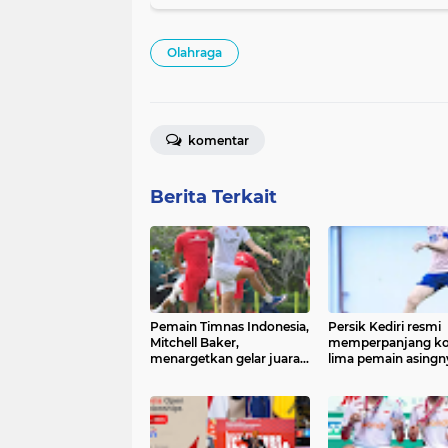
Maret 2026 telah mencapai Rp17,13 tr
Olahraga
komentar
Berita Terkait
Pemain Timnas Indonesia,
Persik Kediri resmi
Mitchell Baker,
memperpanjang ko
menargetkan gelar juara
lima pemain asingn
Piala AFF 2026 bersama
sebagai bagian dari
skuad Garuda. Penyerang
persiapan menghad
19 tahun
kompetisi musim
2026/2027