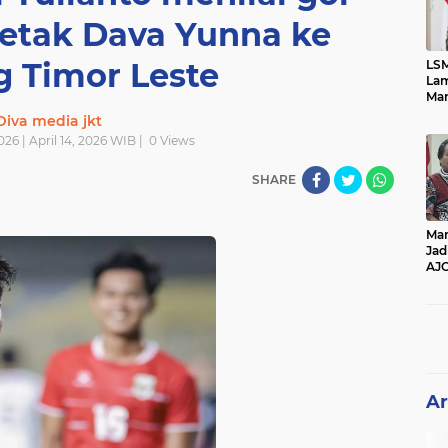
cetak Dava Yunna ke
 Timor Leste
LSM
Lam
Mar
Ket
Diva media jkt
Ang
2026 | April 14, 2026 WIB |
0
Views
PK
SHARE
Man
Jad
AJ
Per
Pe
Ar