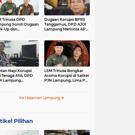
 Trinusa DPD
Dugaan Korupsi BPRS
pung Soroti Dugaan
Tanggamus, DPD AJOI
k-Up dan
Lampung Meminta APH
idaktransparanan
Kembangkan Kasus
garan di Dinas
PCK
tan Napi Korupsi
LSM Trinusa Bongkar
i Tenaga Ahli, DPD
Aroma Korupsi di Satker
OI Lampung
PJN Lampung, Lima Pos
tanyakan Integritas
Anggaran Disorot
mkab Tanggamus
Ke Halaman Lampung
tikel Pilihan