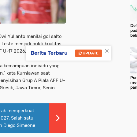
Def
pad
bel
wi Yulianto menilai gol salto
men
Leste menjadi bukti kualitas
per
×
Pe
F U-17 2026, yang berakhir
Berita Terbaru
UPDATE
Cen
Eco
Ind
ya kemampuan individu yang
,” kata Kurniawan saat
Pem
penyisihan Grup A Piala AFF U-
men
pan
Gresik, Jawa Timur, Senin
ked
202
ber
pan
gerak memperkuat
(CP
dip
27. Salah satu
33.
an Diego Simeone