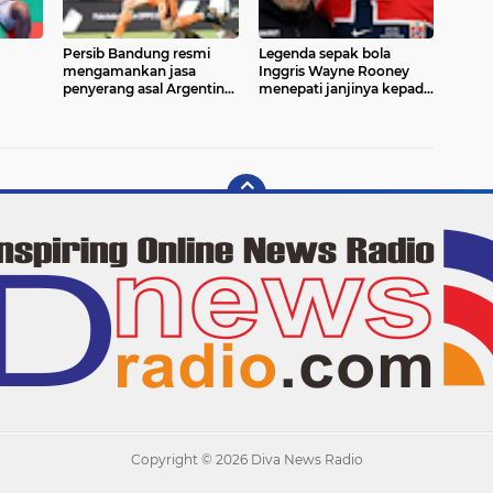
Persib Bandung resmi
Legenda sepak bola
mengamankan jasa
Inggris Wayne Rooney
penyerang asal Argentina,
menepati janjinya kepada
Mariano Peralta, dengan
Erling Haaland dengan
kontrak berdurasi dua
mendayung bergaya
tahun hingga 2028
viking row di Sungai
Hudson, New York
Copyright ©
2026 Diva News Radio