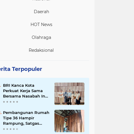
Daerah
HOT News
Olahraga
Redaksional
rita Terpopuler
BRI Kanca Kota
Perkuat Kerja Sama
Bersama Nasabah Inti,
Dorong Pertumbuhan
Bisnis Berkelanjutan
Pembangunan Rumah
Tipe 36 Hampir
Rampung, Satgas
TMMD Ke-129 Kodim