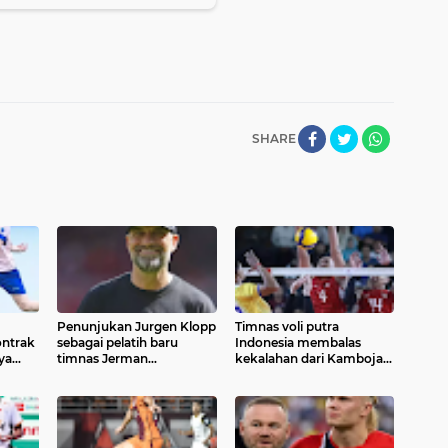
iliun
SHARE
Penunjukan Jurgen Klopp
Timnas voli putra
ntrak
sebagai pelatih baru
Indonesia membalas
ya
timnas Jerman
kekalahan dari Kamboja
dikabarkan tinggal
dengan kemenangan tiga
api
menunggu pengumuman
set langsung pada
resmi
pertandingan pertama pul
A SEA V Cup 2026