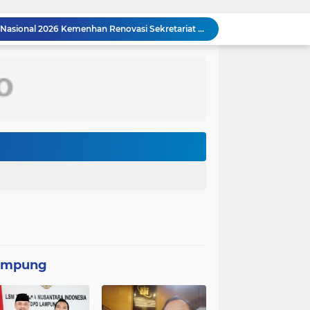
Peringatan Hari Veteran Nasional 2026 Kemenhan Renovasi Sekretariat LVRI dan Bedah Rumah Veteran di 19 Provinsi
Komandan Lanal Nias Dampingi Gubernur Sumut Bobby Nasution Tinjau Fasilitas Kesehatan dan Budidaya Rumput Laut di Nias Utara
Asintel Satlap Tricakti Beri Penjelasan Terkait Penanganan 53 Ton Pasir Timah di Air Merbau
Perbaikan Pipanisasi Dikebut, Satgas TMMD Ke-129 Pastikan Program TNI Manunggal Air Bersih Segera Dinikmati Warga Kampung Sesor
Bahu Membahu Demi Desa Sehat, Satgas TMMD Bersama Warga Bersihkan Saluran Air
Konflik Ruben Onsu dan Sarwendah kembali menjadi perhatian publik. Di tengah proses hukum yang masih berjalan, kuasa hukum Sarwendah
Video seorang siswa kelas 2 sekolah dasar (SD) di Kota Palu, Sulawesi Tengah, berjalan kaki menuju sekolah tanpa mengenakan sepatu viral di media sosial
Persebaya Surabaya juara Piala Presiden 2026, setelah mengalahkan Persib Bandung melalui drama adu penalti pada laga final. Green Force menang 6-5 setelah kedua tim bermain imbang 1-1 hingga 120 menit
Komandan Lanal Nias Dampingi Gubernur Sumut Bobby Nasution Tinjau Fasilitas Kesehatan dan Budidaya Rumput Laut di Nias Utara
Panglima TNI Sambut Kepulangan Satgas Kizi TNI Kontingen Garuda XX-V MONUSCO
ampung