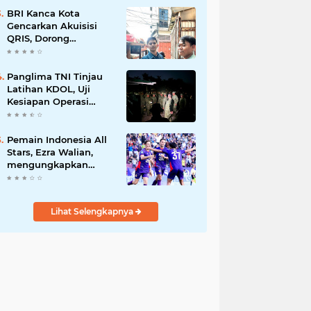
1807/Sorong Selatan
Wujudkan Hunian
BRI Kanca Kota
Layak bagi Warga
Gencarkan Akuisisi
QRIS, Dorong
Digitalisasi Transaksi
UMKM
Panglima TNI Tinjau
Latihan KDOL, Uji
Kesiapan Operasi
Lintas Udara dalam
Latihan Terintegrasi
TNI 2026
Pemain Indonesia All
Stars, Ezra Walian,
mengungkapkan
memiliki hubungan
dekat dengan
keluarga bek Aston
Lihat Selengkapnya
Villa