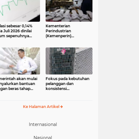
lasi sebesar 0,14%
Kementerian
a Juli 2026 dinilai
Perindustrian
um sepenuhnya
(Kemenperin)
jadi kabar baik bagi
menegaskan industri
ekonomian.
kecil dan menengah
ngamat ekonomi
(IKM), khususnya sektor
ter of Reform on
pakaian jadi, alas kaki,
nomics (Core)
dan alat olahraga,
onesia
memiliki peran strategis
dalam memperkuat
perekonomian nasional
erintah akan mulai
Fokus pada kebutuhan
yalurkan bantuan
pelanggan dan
gan beras tahap
konsistensi
ua pada 17 Agustus
menghadirkan layanan
6. Bantuan yang
dengan semangat
asal dari cadangan
“Melayani Sepenuh Hati”
Ke Halaman Artikel
gan pemerintah
P) tersebut
eruntukkan bagi
244.408 penerima
Internasional
Nasional