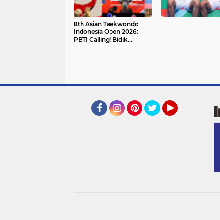
8th Asian Taekwondo
Indonesia Open 2026:
PBTI Calling! Bidik
Podium Asia, Bukti
Kepercayaan
Internasional di Era
Ketum Letjen TNI Richard
Tampubolon
Facebook
Instagram
Pinterest
Twitter
YouTube