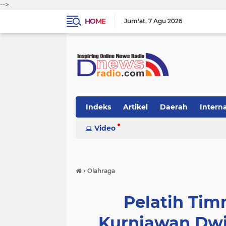
-->
HOME
Jum'at
7 Agu 2026
Indeks
Artikel
Daerah
Intern
Video
›
Olahraga
Pelatih Tim
Kurniawan Dwi 