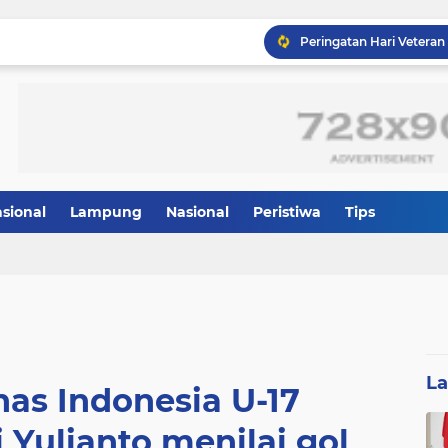
asional
Lampung
Nasional
Peristiwa
Tips
L
nas Indonesia U-17
Yulianto menilai gol