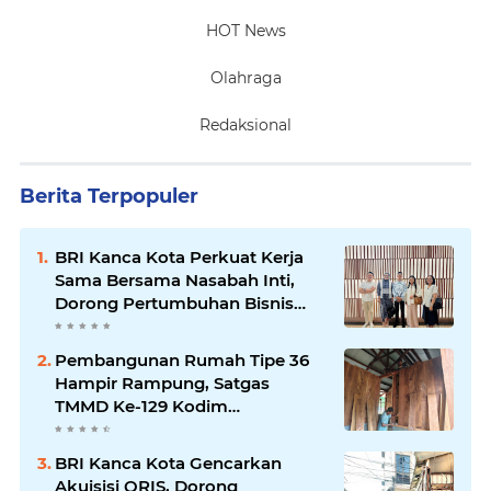
HOT News
Olahraga
Redaksional
Berita Terpopuler
BRI Kanca Kota Perkuat Kerja
Sama Bersama Nasabah Inti,
Dorong Pertumbuhan Bisnis
Berkelanjutan
Pembangunan Rumah Tipe 36
Hampir Rampung, Satgas
TMMD Ke-129 Kodim
1807/Sorong Selatan Wujudkan
Hunian Layak bagi Warga
BRI Kanca Kota Gencarkan
Akuisisi QRIS, Dorong