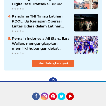
Digitalisasi Transaksi UMKM
Panglima TNI Tinjau Latihan
KDOL, Uji Kesiapan Operasi
Lintas Udara dalam Latihan
Terintegrasi TNI 2026
Pemain Indonesia All Stars, Ezra
Walian, mengungkapkan
memiliki hubungan dekat
dengan keluarga bek Aston Villa
Lihat Selengkapnya
Facebook
Instagram
Pinterest
Twitter
YouTube