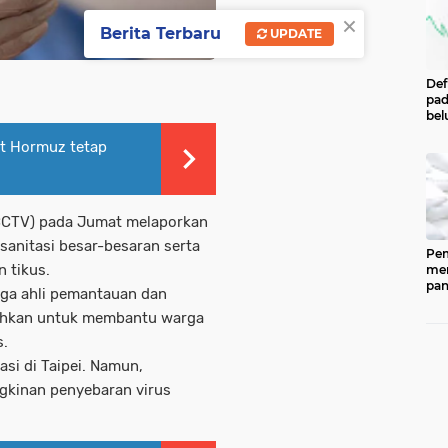
×
Berita Terbaru
UPDATE
Def
pad
bel
men
lat Hormuz tetap
per
Pe
Cen
Eco
Ind
 (CCTV) pada Jumat melaporkan
 sanitasi besar-besaran serta
Pem
 tikus.
men
pan
ga ahli pemantauan dan
ked
rahkan untuk membantu warga
202
ber
s.
pan
asi di Taipei. Namun,
(CP
dip
gkinan penyebaran virus
33.