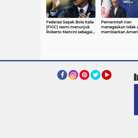
Federasi Sepak Bola Italia
Pemerintah Iran
(FIGC) resmi menunjuk
menegaskan tidak 
Roberto Mancini sebagai
membiarkan Ameri
pelatih timnas Italia.
Serikat (AS) menen
Pelatih berusia 61 tahun
kapan perang mau
itu kembali memimpin
perdamaian berlan
Azzurri menggantikan
Gennaro Gattuso
Facebook
Instagram
Pinterest
Twitter
YouTube