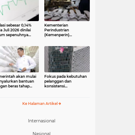
lasi sebesar 0,14%
Kementerian
a Juli 2026 dinilai
Perindustrian
um sepenuhnya
(Kemenperin)
jadi kabar baik bagi
menegaskan industri
ekonomian.
kecil dan menengah
ngamat ekonomi
(IKM), khususnya sektor
ter of Reform on
pakaian jadi, alas kaki,
nomics (Core)
dan alat olahraga,
onesia
memiliki peran strategis
dalam memperkuat
perekonomian nasional
erintah akan mulai
Fokus pada kebutuhan
yalurkan bantuan
pelanggan dan
gan beras tahap
konsistensi
ua pada 17 Agustus
menghadirkan layanan
6. Bantuan yang
dengan semangat
asal dari cadangan
“Melayani Sepenuh Hati”
Ke Halaman Artikel
gan pemerintah
P) tersebut
eruntukkan bagi
244.408 penerima
Internasional
Nasional