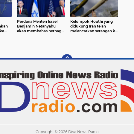
Perdana Menteri Israel
Kelompok Houthi yang
akan
Benjamin Netanyahu
didukung Iran telah
ka
akan membahas berbagai
melancarkan serangan ke
tukan
isu strategis dengan
fasilitas minyak Arab
pun
Presiden Amerika Serikat
Saudi.
gsung.
Donald Trump
Copyright ©
2026 Diva News Radio