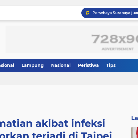
asional
Lampung
Nasional
Peristiwa
Tips
L
atian akibat infeksi
rkan terjadi di Taipei,