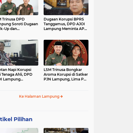
 Trinusa DPD
Dugaan Korupsi BPRS
pung Soroti Dugaan
Tanggamus, DPD AJOI
k-Up dan
Lampung Meminta APH
idaktransparanan
Kembangkan Kasus
garan di Dinas
PCK
tan Napi Korupsi
LSM Trinusa Bongkar
i Tenaga Ahli, DPD
Aroma Korupsi di Satker
OI Lampung
PJN Lampung, Lima Pos
tanyakan Integritas
Anggaran Disorot
mkab Tanggamus
Ke Halaman Lampung
tikel Pilihan