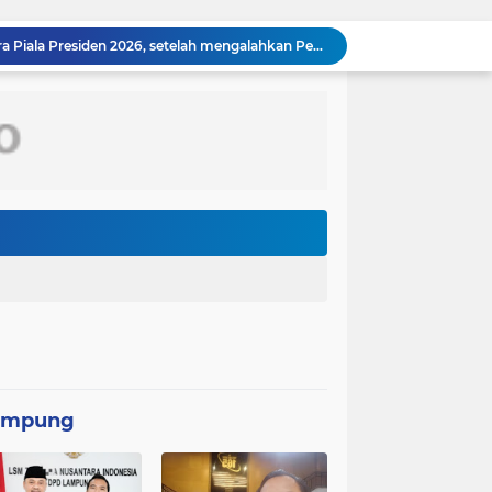
Persebaya Surabaya juara Piala Presiden 2026, setelah mengalahkan Persib Bandung melalui drama adu penalti pada laga final. Green Force menang 6-5 setelah kedua tim bermain imbang 1-1 hingga 120 menit
Komandan Lanal Nias Dampingi Gubernur Sumut Bobby Nasution Tinjau Fasilitas Kesehatan dan Budidaya Rumput Laut di Nias Utara
Panglima TNI Sambut Kepulangan Satgas Kizi TNI Kontingen Garuda XX-V MONUSCO
Peringatan Hari Veteran Nasional 2026 Kemenhan Renovasi Sekretariat LVRI dan Bedah Rumah Veteran di 19 Provinsi
Komandan Lanal Nias Dampingi Gubernur Sumut Bobby Nasution Tinjau Fasilitas Kesehatan dan Budidaya Rumput Laut di Nias Utara
Asintel Satlap Tricakti Beri Penjelasan Terkait Penanganan 53 Ton Pasir Timah di Air Merbau
Respons Cepat Pos TNI AL Selatpanjang Bersama Tim SAR Gabungan Berhasil Temukan Korban Terakhir Kapal Karam di Perairan Mengkikip Kepulauan Meranti
Rumah Type 36 TMMD Ke-129 Kodim 1807/Sorong Selatan Hampir Rampung, Wujud Nyata Kepedulian TNI Tingkatkan Kesejahteraan Warga
Konflik Ruben Onsu dan Sarwendah kembali menjadi perhatian publik. Di tengah proses hukum yang masih berjalan, kuasa hukum Sarwendah
Video seorang siswa kelas 2 sekolah dasar (SD) di Kota Palu, Sulawesi Tengah, berjalan kaki menuju sekolah tanpa mengenakan sepatu viral di media sosial
ampung