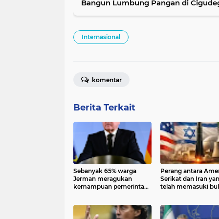
Bangun Lumbung Pangan di Cigude
Internasional
komentar
Berita Terkait
Sebanyak 65% warga
Perang antara Ame
Jerman meragukan
Serikat dan Iran yan
kemampuan pemerintah
telah memasuki bu
federal menjalankan
keenam dinilai oleh
berbagai agenda
banyak negara sek
reformasi yang telah
menuju kekalahan
dijanjikan untuk 2026.
strategis.