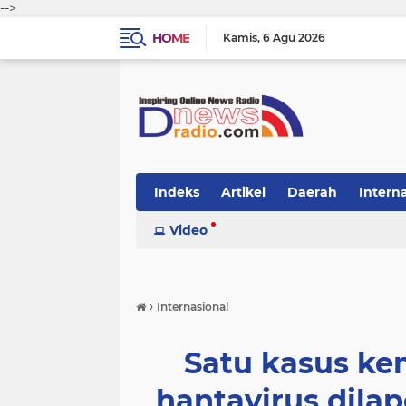
-->
HOME
Kamis
6 Agu 2026
Indeks
Artikel
Daerah
Intern
Video
›
Internasional
Satu kasus kem
hantavirus dilapo