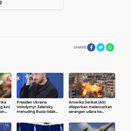
g
SHARE
rika
Presiden Ukraina
Amerika Serikat (AS)
g kini
Volodymyr Zelensky
dilaporkan melancarkan
lan
menuding Rusia tidak
serangan udara ke
menginginkan konflik di
kawasan dekat Kota
utu AS
Timur Tengah berakhir.
Piranshahr, Provinsi
Zelensky menilai
Azerbaijan Barat, Iran