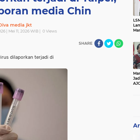
poran media Chin
LSM
Diva media jkt
Lam
Mar
026 | Mei 11, 2026 WIB |
0
Views
Ket
Ang
SHARE
PK
rus dilaporkan terjadi di
Man
Jad
AJ
Per
Pe
Ar