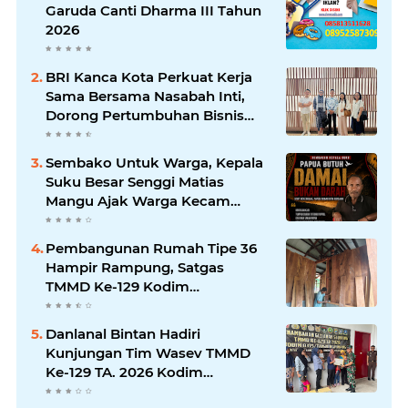
Garuda Canti Dharma III Tahun
2026
BRI Kanca Kota Perkuat Kerja
Sama Bersama Nasabah Inti,
Dorong Pertumbuhan Bisnis
Berkelanjutan
Sembako Untuk Warga, Kepala
Suku Besar Senggi Matias
Mangu Ajak Warga Kecam
Pembunuhan Warga Sipil di
Yahukimo
Pembangunan Rumah Tipe 36
Hampir Rampung, Satgas
TMMD Ke-129 Kodim
1807/Sorong Selatan Wujudkan
Hunian Layak bagi Warga
Danlanal Bintan Hadiri
Kunjungan Tim Wasev TMMD
Ke-129 TA. 2026 Kodim
0315/Tanjungpinang