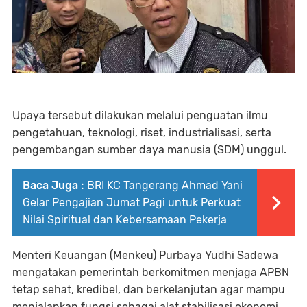
Upaya tersebut dilakukan melalui penguatan ilmu
pengetahuan, teknologi, riset, industrialisasi, serta
pengembangan sumber daya manusia (SDM) unggul.
Baca Juga :
BRI KC Tangerang Ahmad Yani
Gelar Pengajian Jumat Pagi untuk Perkuat
Nilai Spiritual dan Kebersamaan Pekerja
Menteri Keuangan (Menkeu) Purbaya Yudhi Sadewa
mengatakan pemerintah berkomitmen menjaga APBN
tetap sehat, kredibel, dan berkelanjutan agar mampu
menjalankan fungsi sebagai alat stabilisasi ekonomi