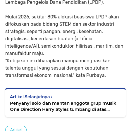
Lembaga Pengelola Dana Pendidikan (LPDP).
Mulai 2026, sekitar 80% alokasi beasiswa LPDP akan
difokuskan pada bidang STEM dan sektor industri
strategis, seperti pangan, energi, kesehatan,
digitalisasi, kecerdasan buatan (artificial
intelligence/AI), semikonduktor, hilirisasi, maritim, dan
manufaktur maju.
"Kebijakan ini diharapkan mampu menghasilkan
talenta unggul yang sesuai dengan kebutuhan
transformasi ekonomi nasional," kata Purbaya.
Artikel Selanjutnya
Penyanyi solo dan mantan anggota grup musik
One Direction Harry Styles tumbang di atas
panggung saat konser residensi yang bertajuk
"Together, Together" di Wembley Stadium,
London
Artikel