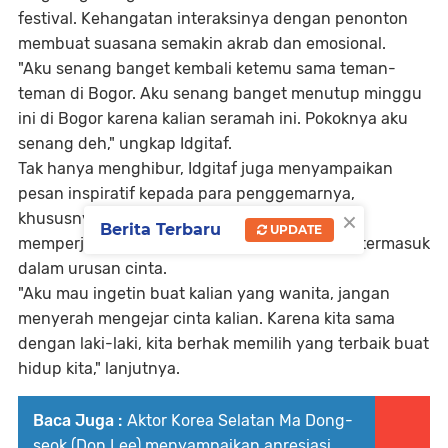
festival. Kehangatan interaksinya dengan penonton
membuat suasana semakin akrab dan emosional.
"Aku senang banget kembali ketemu sama teman-
teman di Bogor. Aku senang banget menutup minggu
ini di Bogor karena kalian seramah ini. Pokoknya aku
senang deh," ungkap Idgitaf.
Tak hanya menghibur, Idgitaf juga menyampaikan
pesan inspiratif kepada para penggemarnya,
×
khususnya kaum perempuan, agar berani
Berita Terbaru
UPDATE
memperjuangkan apa yang mereka inginkan, termasuk
dalam urusan cinta.
"Aku mau ingetin buat kalian yang wanita, jangan
menyerah mengejar cinta kalian. Karena kita sama
dengan laki-laki, kita berhak memilih yang terbaik buat
hidup kita," lanjutnya.
Baca Juga :
Aktor Korea Selatan Ma Dong-
seok (Don Lee) menyampaikan apresiasi