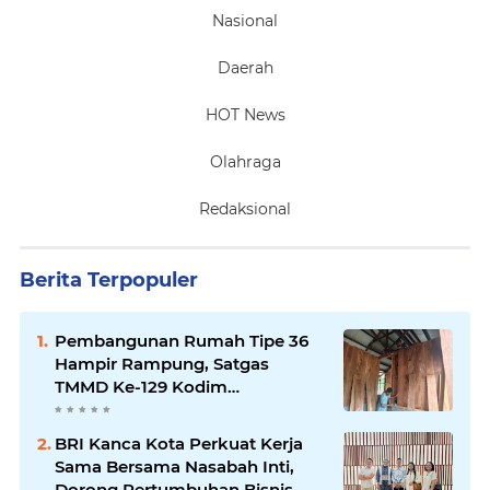
Nasional
Daerah
HOT News
Olahraga
Redaksional
Berita Terpopuler
Pembangunan Rumah Tipe 36
Hampir Rampung, Satgas
TMMD Ke-129 Kodim
1807/Sorong Selatan Wujudkan
Hunian Layak bagi Warga
BRI Kanca Kota Perkuat Kerja
Sama Bersama Nasabah Inti,
Dorong Pertumbuhan Bisnis