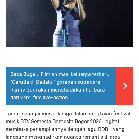
Baca Juga :
Film animasi keluarga terbaru
“Garuda di Dadaku” garapan sutradara
Ronny Gani akan menghadirkan hal baru
dari versi film live-action
Tampil sebagai musisi ketiga dalam rangkaian festival
musik BTV Semesta Berpesta Bogor 2026, Idgitaf
membuka penampilannya dengan lagu BDBH yang
langsung menghadirkan nuansa romantis di area