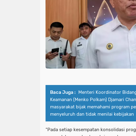
Baca Juga :
Menteri Koordinator Bidang
Keamanan (Menko Polkam) Djamari Cha
masyarakat bijak memahami program pe
menyeluruh dan tidak menilai kebijakan
“Pada setiap kesempatan konsolidasi prog