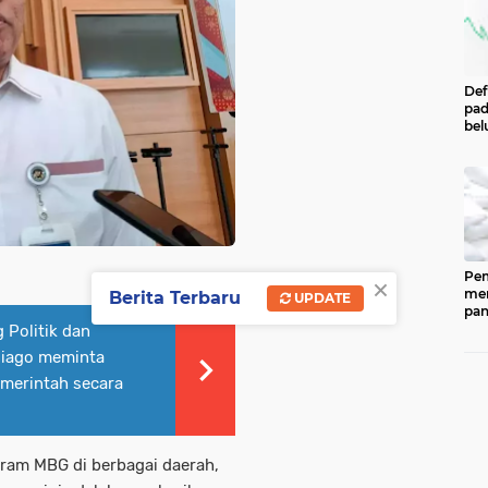
Def
pad
bel
men
per
Pe
Cen
Eco
Ind
Pem
×
men
Berita Terbaru
UPDATE
pan
ked
 Politik dan
202
niago meminta
ber
pan
merintah secara
(CP
dip
33.
ram MBG di berbagai daerah,