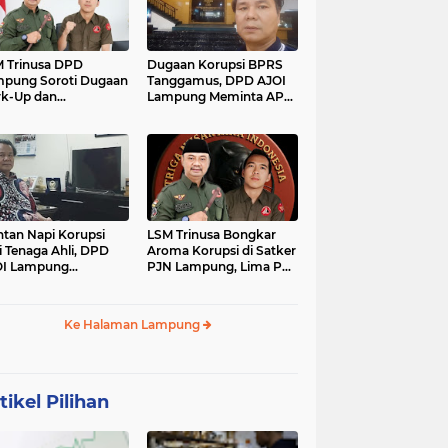
 Trinusa DPD
Dugaan Korupsi BPRS
pung Soroti Dugaan
Tanggamus, DPD AJOI
k-Up dan
Lampung Meminta APH
idaktransparanan
Kembangkan Kasus
garan di Dinas
PCK
tan Napi Korupsi
LSM Trinusa Bongkar
i Tenaga Ahli, DPD
Aroma Korupsi di Satker
OI Lampung
PJN Lampung, Lima Pos
tanyakan Integritas
Anggaran Disorot
mkab Tanggamus
Ke Halaman Lampung
tikel Pilihan