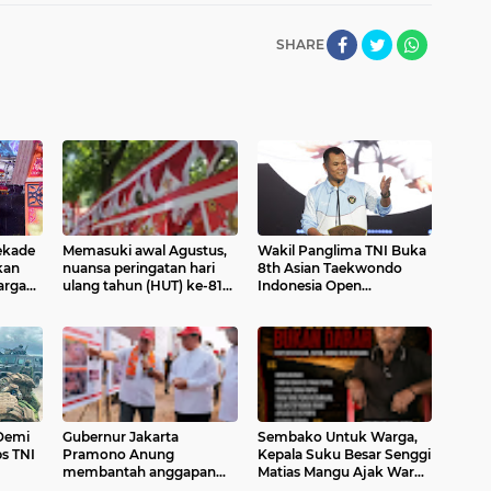
SHARE
ekade
Memasuki awal Agustus,
Wakil Panglima TNI Buka
kan
nuansa peringatan hari
8th Asian Taekwondo
arga
ulang tahun (HUT) ke-81
Indonesia Open
Republik Indonesia mulai
Championship 2026
terasa di Kota Tahuna
Demi
Gubernur Jakarta
Sembako Untuk Warga,
s TNI
Pramono Anung
Kepala Suku Besar Senggi
membantah anggapan
Matias Mangu Ajak Warga
rakhir,
lahan seluas 100 hektare
Kecam Pembunuhan