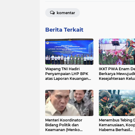
komentar
Berita Terkait
Wapang TNI Hadiri
IKKT PWA Enam D
Penyampaian LHP BPK
Berkarya Mewujud
atas Laporan Keuangan
Kesejahteraan Kelu
Kementerian/Lembaga
yang Berkualitas*
Tahun Anggaran 2025*
Menteri Koordinator
Menembus Tebing 
Bidang Politik dan
Kemanusiaan, Koop
Keamanan (Menko
Habema Berhasil
Polkam) Djamari
Evakuasi jenazah te