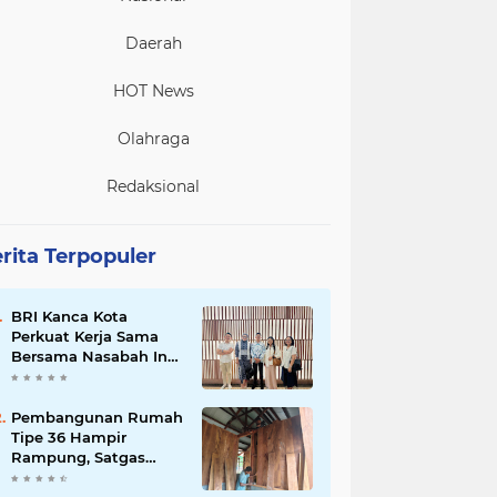
Daerah
HOT News
Olahraga
Redaksional
rita Terpopuler
BRI Kanca Kota
Perkuat Kerja Sama
Bersama Nasabah Inti,
Dorong Pertumbuhan
Bisnis Berkelanjutan
Pembangunan Rumah
Tipe 36 Hampir
Rampung, Satgas
TMMD Ke-129 Kodim