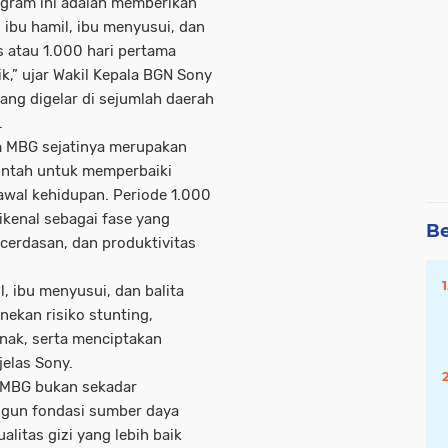
gram ini adalah memberikan
 ibu hamil, ibu menyusui, dan
s atau 1.000 hari pertama
ik,” ujar Wakil Kepala BGN Sony
ng digelar di sejumlah daerah
.
 MBG sejatinya merupakan
rintah untuk memperbaiki
 awal kehidupan. Periode 1.000
ikenal sebagai fase yang
Be
cerdasan, dan produktivitas
, ibu menyusui, dan balita
nekan risiko stunting,
nak, serta menciptakan
 jelas Sony.
 MBG bukan sekadar
gun fondasi sumber daya
litas gizi yang lebih baik