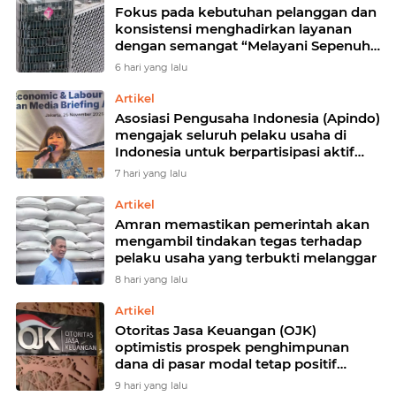
penerima
Fokus pada kebutuhan pelanggan dan
konsistensi menghadirkan layanan
dengan semangat “Melayani Sepenuh
Hati”
6 hari yang lalu
Artikel
Asosiasi Pengusaha Indonesia (Apindo)
mengajak seluruh pelaku usaha di
Indonesia untuk berpartisipasi aktif
dalam Sensus Ekonomi 2026
7 hari yang lalu
Artikel
Amran memastikan pemerintah akan
mengambil tindakan tegas terhadap
pelaku usaha yang terbukti melanggar
8 hari yang lalu
Artikel
Otoritas Jasa Keuangan (OJK)
optimistis prospek penghimpunan
dana di pasar modal tetap positif
hingga akhir 2026 meski kondisi pasar
9 hari yang lalu