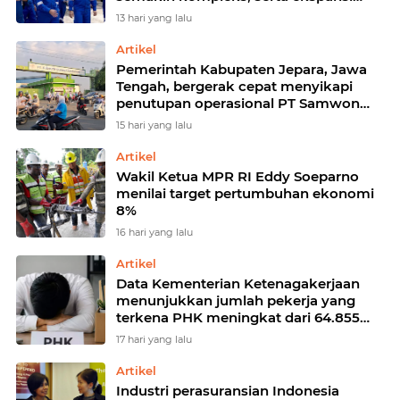
operasi yang terus meluas menuntut
13 hari yang lalu
standar keselamatan yang semakin
tinggi
Artikel
Pemerintah Kabupaten Jepara, Jawa
Tengah, bergerak cepat menyikapi
penutupan operasional PT Samwon
Busana Indonesia di Desa Damarjati
15 hari yang lalu
Artikel
Wakil Ketua MPR RI Eddy Soeparno
menilai target pertumbuhan ekonomi
8%
16 hari yang lalu
Artikel
Data Kementerian Ketenagakerjaan
menunjukkan jumlah pekerja yang
terkena PHK meningkat dari 64.855
orang pada 2023 menjadi 77.965
17 hari yang lalu
Artikel
Industri perasuransian Indonesia