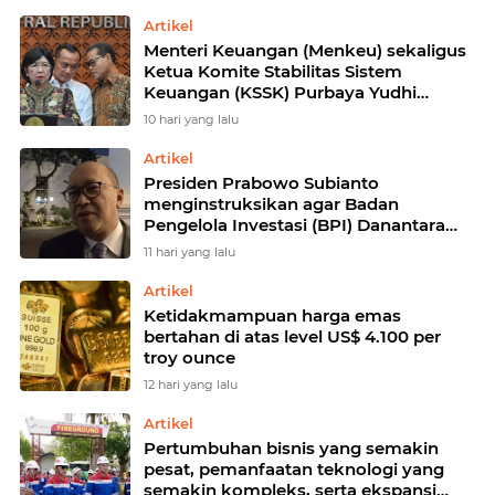
global
Artikel
Menteri Keuangan (Menkeu) sekaligus
Ketua Komite Stabilitas Sistem
Keuangan (KSSK) Purbaya Yudhi
Sadewa memastikan penunjukan
10 hari yang lalu
Destry Damayanti sebagai pejabat
sementara (pjs) gubernur Bank
Artikel
Indonesia (BI) tidak akan mengganggu
Presiden Prabowo Subianto
kesinambungan kebijakan moneter
menginstruksikan agar Badan
Pengelola Investasi (BPI) Danantara
dilibatkan dalam setiap pengambilan
11 hari yang lalu
keputusan Komite Stabilitas Sistem
Keuangan (KSSK)
Artikel
Ketidakmampuan harga emas
bertahan di atas level US$ 4.100 per
troy ounce
12 hari yang lalu
Artikel
Pertumbuhan bisnis yang semakin
pesat, pemanfaatan teknologi yang
semakin kompleks, serta ekspansi