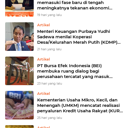
memasuki fase baru di tengah
meningkatnya tekanan ekonomi
makro. IFG Progress menilai
19 hari yang lalu
keberlanjutan profitabilitas
perusahaan asuransi tidak lagi
Artikel
Menteri Keuangan Purbaya Yudhi
Sadewa menilai Koperasi
Desa/Kelurahan Merah Putih (KDMP)
seharusnya dapat terus menghasilkan
21 hari yang lalu
keuntungan.
Artikel
PT Bursa Efek Indonesia (BEI)
membuka ruang dialog bagi
perusahaan tercatat yang masuk
dalam kategori high shareholding
23 hari yang lalu
concentration (HSC)
Artikel
Kementerian Usaha Mikro, Kecil, dan
Menengah (UMKM) mencatat realisasi
penyaluran Kredit Usaha Rakyat (KUR)
hingga 12 Juli 2026
25 hari yang lalu
Artikel