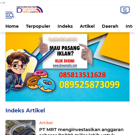
-->
Home
Terpopuler
Indeks
Artikel
Daerah
Inte
Home
Currently Browsing: Artikel
Artikel
PT MRT menginvestasikan anggaran