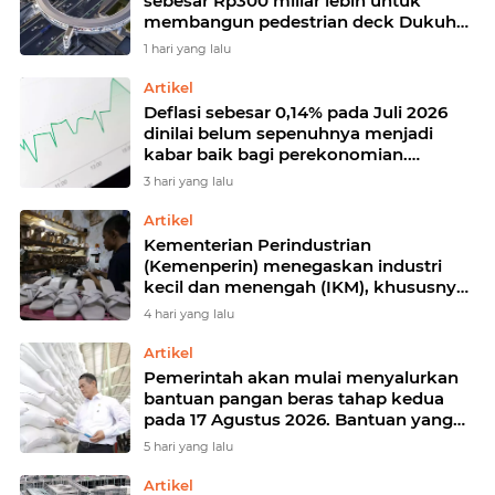
sebesar Rp300 miliar lebih untuk
membangun pedestrian deck Dukuh
Atas yang akan menjadi ikon baru
1 hari yang lalu
Artikel
Deflasi sebesar 0,14% pada Juli 2026
dinilai belum sepenuhnya menjadi
kabar baik bagi perekonomian.
Pengamat ekonomi Center of Reform
3 hari yang lalu
on Economics (Core) Indonesia
Artikel
Kementerian Perindustrian
(Kemenperin) menegaskan industri
kecil dan menengah (IKM), khususnya
sektor pakaian jadi, alas kaki, dan alat
4 hari yang lalu
olahraga, memiliki peran strategis
dalam memperkuat perekonomian
Artikel
nasional
Pemerintah akan mulai menyalurkan
bantuan pangan beras tahap kedua
pada 17 Agustus 2026. Bantuan yang
berasal dari cadangan pangan
5 hari yang lalu
pemerintah (CPP) tersebut
diperuntukkan bagi 33.244.408
Artikel